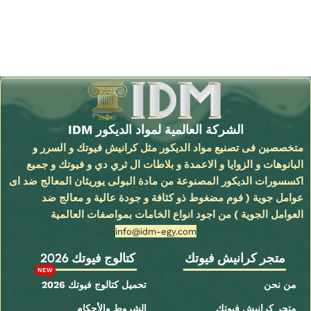
Read More
الشركة العالمية لمواد الديكور IDM
متخصصين فى تصنيع مواد الديكور مثل كرانيش فيوتك و السرر و
البانوهات و الزوايا و الاعمدة و بلاطات ال ثري دي و فيوتك و جميع
اكسسورات الديكور المصنوعة من مادة البولى يوريثان المعالج ضد اى
عوامل جوية ( فوم مضغوط ذو كثافة و جودة عالية و معالج ضد
العوامل الجوية ) من اجود انواع الخامات بمواصفات العالمية
info@idm-egy.com
متجر كرانيش فيوتك
كتالوج فيوتك 2026
NEW
من نحن
تحميل كتالوج فيوتك 2026
متجر كرانيش فيوتك
الشروط والأحكام