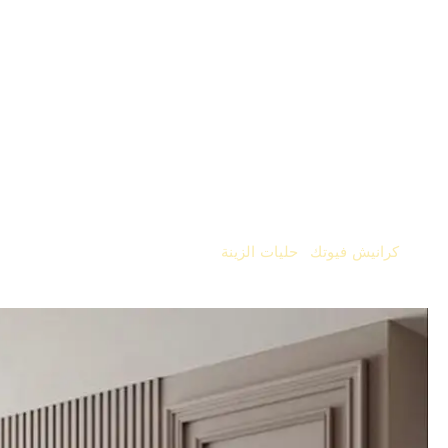
الطبيعية والمتانة العالية. يتميز بخفة وزنه وسهولة تركيبه، كما
أنه مقاوم للرطوبة والتقوس والحشرات، مما يجعله مناسبًا
للاستخدام في مختلف الأماكن مثل الجدران، الأسقف،
والواجهات.
يُستخدم بديل خشب فوم في تصميم
الأسقف المعلقة
و
ديكورات
الحوائط
ليمنحك لمسة جمالية راقية، وهو متوفر بمجموعة
واسعة من الألوان والتصميمات التي تناسب جميع الأذواق.
لتحقيق أفضل نتيجة، يمكن تنسيقه مع منتجات أخرى من فيوتك
مثل
كرانيش فيوتك
و
حليات الزينة
لإضافة لمسات فريدة ومميزة
في ديكورك.