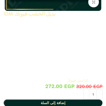
انقر للتكبير
بديل الخشب فيوتك IDM
بديل الخشب
فيوتك IDM
هو الحل المثالي لعشاق الفخامة والديكور
العصري، حيث يجمع بين المظهر الأنيق للأخشاب الطبيعية والمتانة
العالية. يتميز بخفة وزنه وسهولة تركيبه، كما أنه مقاوم للرطوبة
والتقوس والحشرات، مما يجعله مناسبًا للاستخدام في مختلف
الأماكن مثل الجدران، الأسقف، والواجهات.
يُستخدم بديل الخشب في تصميم
الأسقف المعلقة
و
ديكورات
الحوائط
ليمنحك لمسة جمالية راقية، وهو متوفر بمجموعة واسعة
من الألوان والتصميمات التي تناسب جميع الأذواق.
لتحقيق أفضل نتيجة، يمكن تنسيقه مع منتجات أخرى من فيوتك
مثل
كرانيش فيوتك
لإضافة لمسات فريدة ومميزة في ديكورك.
272.00
EGP
320.00
EGP
إضافة إلى السلة