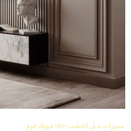
بديل الخشب فيوتك للديكورات الداخلية – جودة عالية وسهولة في الترك
مميزات بديل الخشب idm فيوتك فوم: