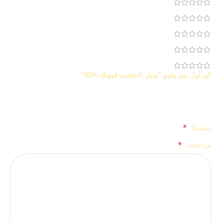
0
0
0
0
0
كن أول من يقيم “بديل الخشب فيوتك IDM”
لن يتم نشر عنوان بريدك الإلكتروني.
الحقول الإلزامية مشار إليها
*
بـ
*
تقييمك
*
مراجعتك