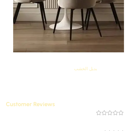
بديل خشب idm
أقرا المزيد عن
بديل الخشب
فيوتك idm
Customer Reviews
مراجعة 0