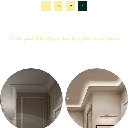
→
3
2
1
Read More
تصفح احدث كتالوج واسعار فيوتك IDM لعام 2026
IDM البراند رقم 1 كلاسيك ونيو كلاسيك
اشترى
كرانيش وبانوهات فيوتك
من المصنع مباشر واحصل على
خصومات تصل الى 20%