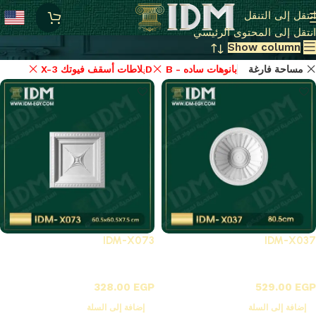
منتجات فيوتك idm اصلي بسعر المصنع
انتقل إلى التنقل
انتقل إلى المحتوى الرئيسي
Show column
مساحة فارغة
B - بانوهات ساده
X-بلاطات أسقف فيوتك 3D
IDM-X073
IDM-X037
X-بلاطات أسقف فيوتك 3D
X-بلاطات أسقف فيوتك 3D
328.00
EGP
529.00
EGP
إضافة إلى السلة
إضافة إلى السلة