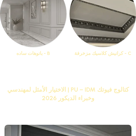
C - كرانيش كلاسيك مزخرفة
B - بانوهات ساده
منتجات 44
منتجات 19
كتالوج فيوتك PU – IDM | الاختيار الأمثل لمهندسي
وخبراء الديكور 2026
تصفح كتالوج فيوتك PU – IDM بالصور واختر من أكبر تشكيلة
منتجات فيوتك هتحول بيتك لقصر