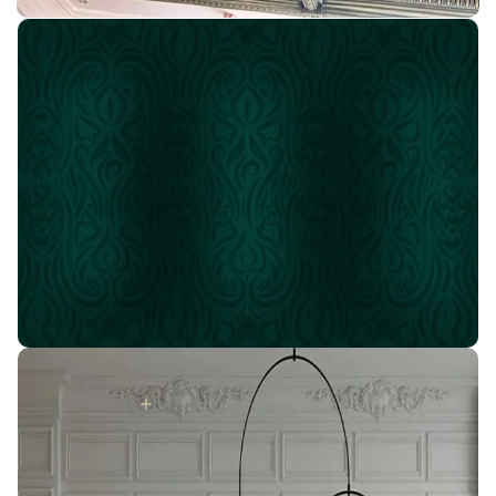
اسأل عن أقوى العروض
إنضم لعائله IDM
#بيتك_هيتحول_قصر