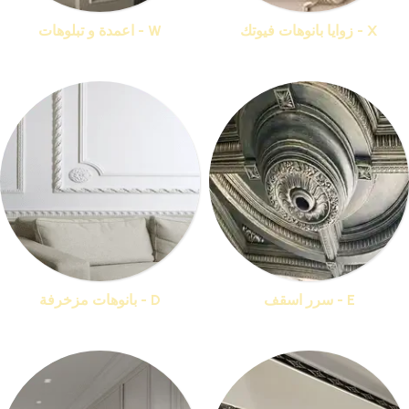
X - زوايا بانوهات فيوتك
W - اعمدة و تبلوهات
منتجات 33
منتجات 16
E - سرر اسقف
D - بانوهات مزخرفة
منتجات 16
منتجات 36