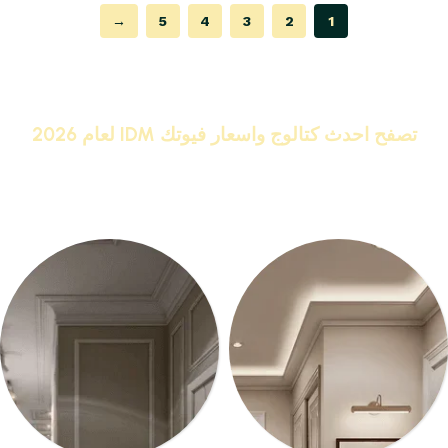
→
5
4
3
2
1
Read More
تصفح احدث كتالوج واسعار فيوتك IDM لعام 2026
IDM البراند رقم 1 كلاسيك ونيو كلاسيك
اشترى
كرانيش وبانوهات فيوتك
من المصنع مباشر واحصل على
خصومات تصل الى 20%