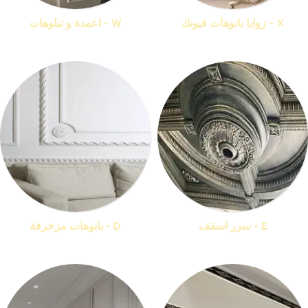
X - زوايا بانوهات فيوتك
W - اعمدة و تبلوهات
منتجات 33
منتجات 16
E - سرر اسقف
D - بانوهات مزخرفة
منتجات 16
منتجات 36