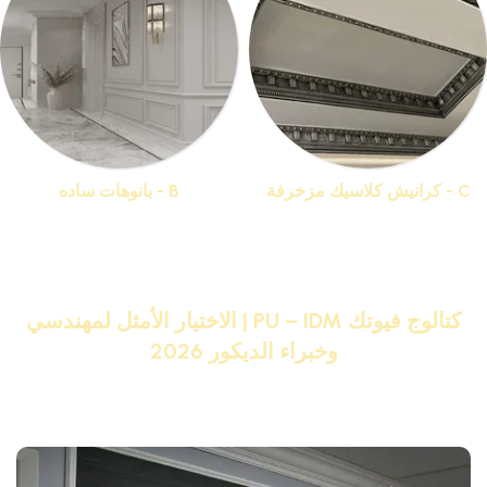
C - كرانيش كلاسيك مزخرفة
B - بانوهات ساده
منتجات 44
منتجات 19
كتالوج فيوتك PU – IDM | الاختيار الأمثل لمهندسي
وخبراء الديكور 2026
تصفح كتالوج فيوتك PU – IDM بالصور واختر من أكبر تشكيلة
منتجات فيوتك هتحول بيتك لقصر