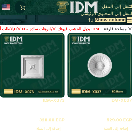
منتجات فيوتك idm اصلي بسعر المصنع
انتقل إلى التنقل
انتقل إلى المحتوى الرئيسي
Show column
مساحة فارغة
بديل الخشب فيوتك IDM
B - بانوهات ساده
X-بلاطات أسقف فيوتك 3D
IDM-X073
IDM-X037
X-بلاطات أسقف فيوتك 3D
X-بلاطات أسقف فيوتك 3D
328.00
EGP
529.00
EGP
إضافة إلى السلة
إضافة إلى السلة