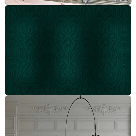
اسأل عن أقوى العروض
إنضم لعائله IDM
#بيتك_هيتحول_قصر