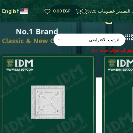
English
التصدير خصومات 20%
EGP
0.00
يش ليد فيوتك ساده / A