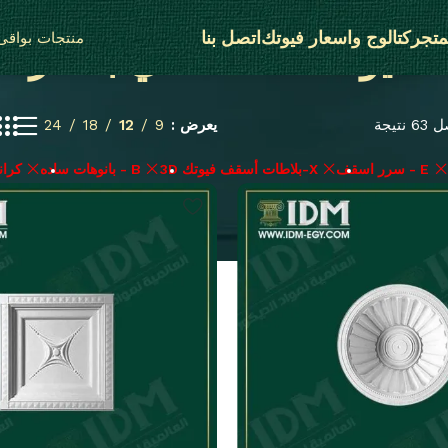
متجر
كتالوج واسعار فيوتك
اتصل بنا
منتجات بواقى 
id اصلي بسعر المصنع
يعرض
9
12
18
24
E - سرر اسقف
X-بلاطات أسقف فيوتك 3D
B - بانوهات ساده
كران