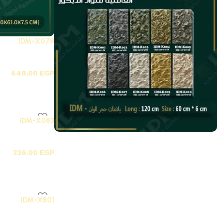
IDM-X078
X-بلاطات أسقف فيوتك 3D
446.00
EGP
IDM-X083
X-بلاطات أسقف فيوتك 3D
بلاطه بديل الحجر الاصلى
336.00
EGP
Discount 15%
Shop Now
IDM-X801