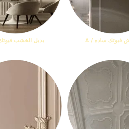
 فيوتك ساده / A
بديل الخشب فيوتك DM
منتجات 25
منتجات 1