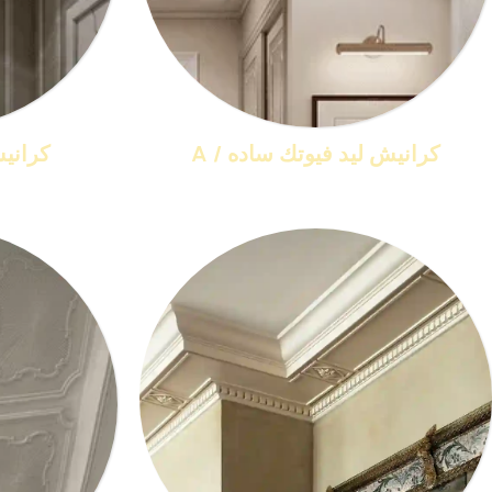
كرانيش ليد فيوتك ساده / A
كرانيش
منتجات 15