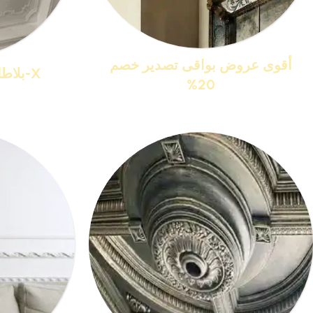
أقوى عروض بواقى تصدير خصم
X-بلاطات أسقف فيوتك 3D
20%
منتجات 76