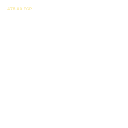
X-بلاطات أسقف فيوتك 3D
475.00
EGP