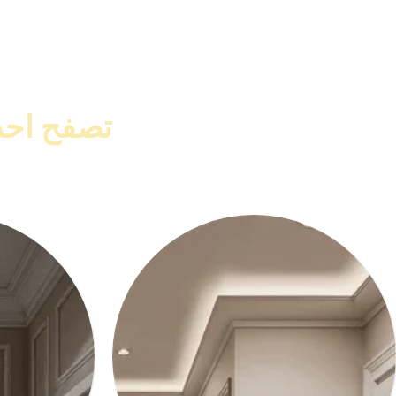
Read More
تصفح احدث كت
اشترى
كرانيش وب