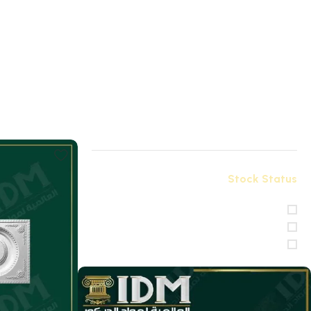
W - اعمدة و تبلوهات
X - زوايا بانوهات فيوتك
X-بلاطات أسقف فيوتك 3D
أقوى عروض بواقى تصدير خصم 20%
بديل الحجر فيوتك IDM
بديل الخشب فيوتك IDM
كرانيش فيوتك ساده / A
كرانيش ليد فيوتك ساده / A
Stock Status
معروض للبيع
في الأوراق المالية
الطلب غير متوفر