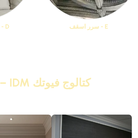
E - سرر اسقف
D - بانوهات مزخرفة
منتجات 16
كتالوج فيوتك PU – IDM | الاختيار الأمثل لمهندسي وخبراء الديكور 2026
تصفح كتالوج فيوتك PU – IDM بالصور واختر من أكبر تشكيلة منتجات فيوتك هتحول بيتك لقصر