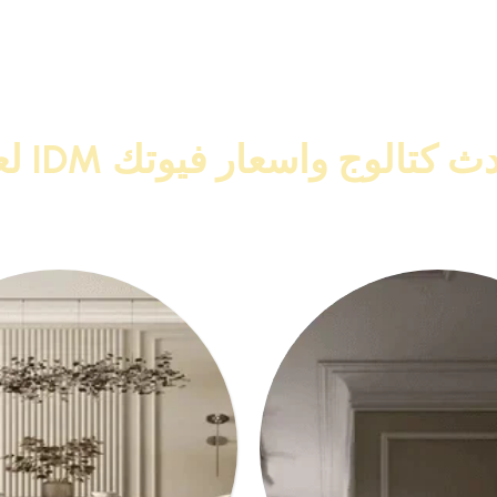
الوج واسعار فيوتك IDM لعام 2026
IDM البراند رقم 1 كلاسيك ونيو كلاسيك
انوهات فيوتك
من المصنع مباشر واحصل على خصومات ت