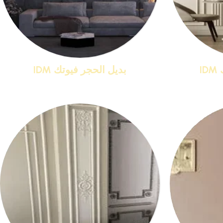
I
بديل الحجر فيوتك IDM
منتجات 1