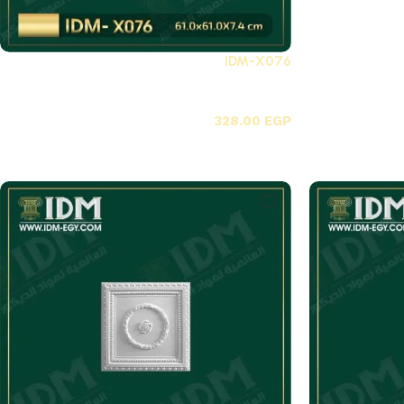
IDM-X076
X-بلاطات أسقف فيوتك 3D
328.00
EGP