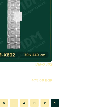
IDM-X802
X-بلاطات أسقف فيوتك 3D
475.00
EGP
6
...
4
3
2
1