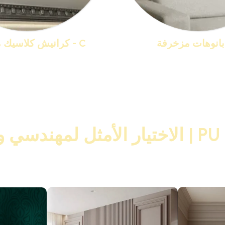
C - كرانيش كلاسيك مزخرفة
منتجات 36
منتجات 44