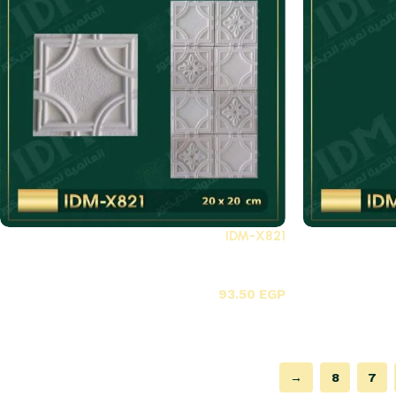
IDM-X821
X-بلاطات أسقف فيوتك 3D
93.50
EGP
→
8
7