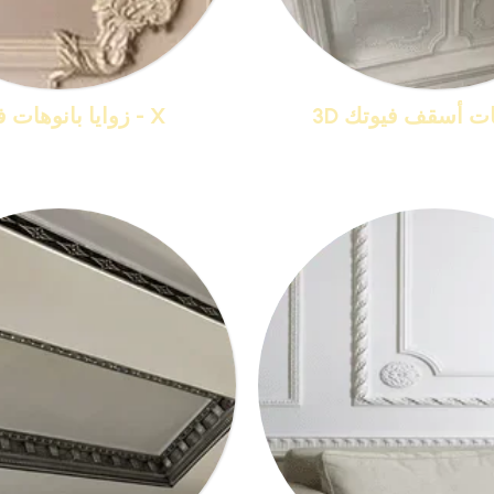
X - زوايا بانوهات فيوتك
منتجات 13
منتجات 33