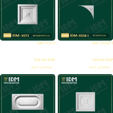
IDM-X073
IDM-X038-1
X - زوايا بانوهات فيوتك
X-بلاطات أسقف فيوتك 3D
328.00
EGP
125.00
EGP
إضافة إلى السلة
إضافة إلى السلة