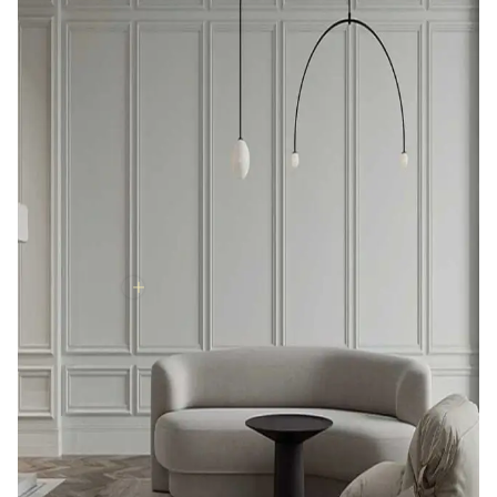
#بيتك_هيتحول_قصر