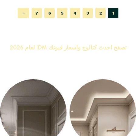
→
7
6
5
4
3
2
1
Read More
تصفح احدث كتالوج واسعار فيوتك IDM لعام 2026
IDM البراند رقم 1 كلاسيك ونيو كلاسيك
اشترى
كرانيش وبانوهات فيوتك
من المصنع مباشر واحصل على
خصومات تصل الى 20%