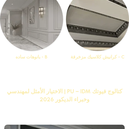
C - كرانيش كلاسيك مزخرفة
B - بانوهات ساده
منتجات 44
منتجات 19
كتالوج فيوتك PU – IDM | الاختيار الأمثل لمهندسي
وخبراء الديكور 2026
تصفح كتالوج فيوتك PU – IDM بالصور واختر من أكبر تشكيلة
منتجات فيوتك هتحول بيتك لقصر