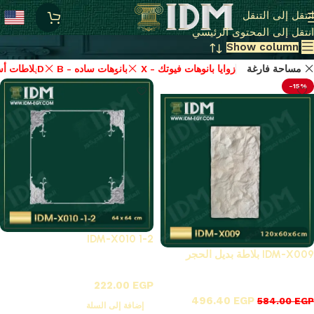
منتجات فيوتك idm اصلي بسعر المصنع
انتقل إلى التنقل
انتقل إلى المحتوى الرئيسي
Show column
مساحة فارغة
X - زوايا بانوهات فيوتك
B - بانوهات ساده
X-بلاطات أسقف فيوتك 3D
-15%
IDM-X010 1-2
IDM-X009 بلاطة بديل الحجر
X - زوايا بانوهات فيوتك
X - زوايا بانوهات فيوتك
222.00
EGP
496.40
EGP
584.00
EGP
إضافة إلى السلة