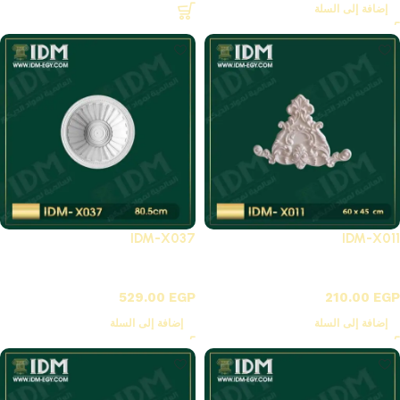
إضافة إلى السلة
IDM-X037
IDM-X011
X - زوايا بانوهات فيوتك
X-بلاطات أسقف فيوتك 3D
529.00
EGP
210.00
EGP
إضافة إلى السلة
إضافة إلى السلة