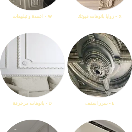
X - زوايا بانوهات فيوتك
W - اعمدة و تبلوهات
منتجات 33
منتجات 16
E - سرر اسقف
D - بانوهات مزخرفة
منتجات 16
منتجات 36