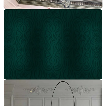
اسأل عن أقوى العروض
إنضم لعائله IDM