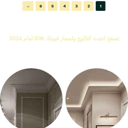
→
6
5
4
3
2
1
Read More
تصفح احدث كتالوج واسعار فيوتك IDM لعام 2026
IDM البراند رقم 1 كلاسيك ونيو كلاسيك
اشترى
كرانيش وبانوهات فيوتك
من المصنع مباشر واحصل على
خصومات تصل الى 20%