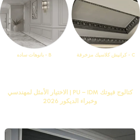
C - كرانيش كلاسيك مزخرفة
B - بانوهات ساده
منتجات 44
منتجات 19
كتالوج فيوتك PU – IDM | الاختيار الأمثل لمهندسي
وخبراء الديكور 2026
تصفح كتالوج فيوتك PU – IDM بالصور واختر من أكبر تشكيلة
منتجات فيوتك هتحول بيتك لقصر