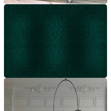
اسأل عن أقوى العروض
إنضم لعائله IDM
#بيتك_هيتحول_قصر