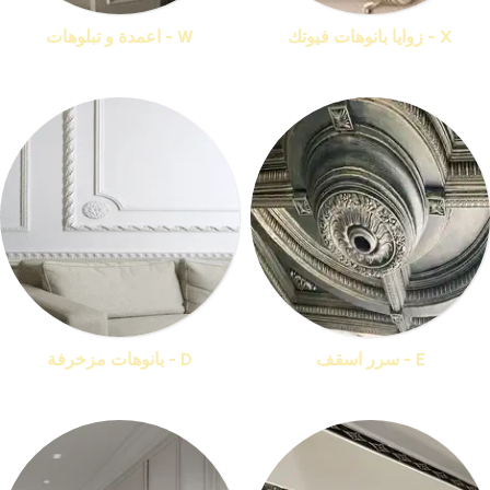
X - زوايا بانوهات فيوتك
W - اعمدة و تبلوهات
منتجات 33
منتجات 16
E - سرر اسقف
D - بانوهات مزخرفة
منتجات 16
منتجات 36