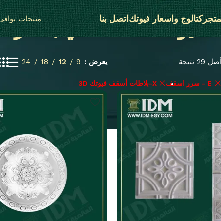
متجر
كتالوج واسعار فيوتك
اتصل بنا
منتجات بواقى 
id اصلي بسعر المصنع
يعرض
9
12
18
24
E - سرر اسقف
X-بلاطات أسقف فيوتك 3D