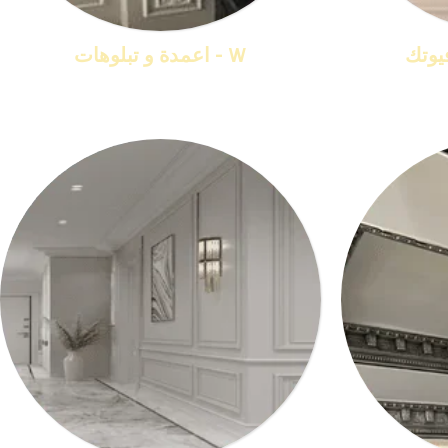
W - اعمدة و تبلوهات
منتجات 16