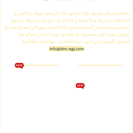
الشركة العالمية لمواد الديكور IDM
متخصصين فى تصنيع مواد الديكور مثل كرانيش فيوتك و السرر و
البانوهات و الزوايا و الاعمدة و بلاطات ال ثري دي و فيوتك و جميع
اكسسورات الديكور المصنوعة من مادة البولى يوريثان المعالج ضد اى
عوامل جوية ( فوم مضغوط ذو كثافة و جودة عالية و معالج ضد
العوامل الجوية ) من اجود انواع الخامات بمواصفات العالمية
info@idm-egy.com
متجر كرانيش فيوتك
كتالوج فيوتك 2026
NEW
من نحن
تحميل كتالوج فيوتك 2026
متجر كرانيش فيوتك
الشروط والأحكام
NEW
كتالوج كرانيش فيوتك سبوت
سياسة الخصوصية
كتالوج كرانيش فيوتك ساده
اتصل بنا
كتالوج كرانيش فيوتك مزخرفة
سياسة الاسترجاع والاستبدال
كتالوج بانوهات فيوتك