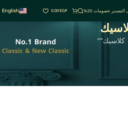
English
التصدير خصومات 20%
EGP
0.00
لاسيك
كلاسيك""