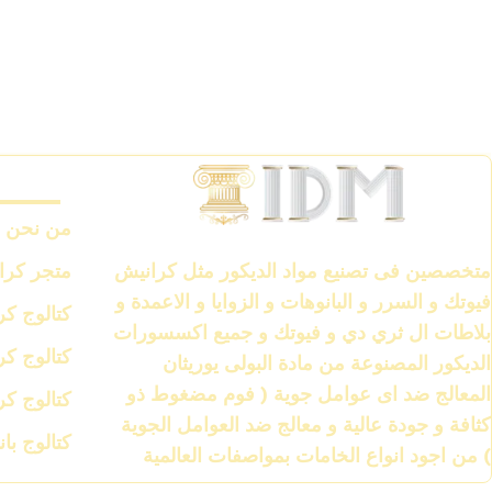
متجر ك
من نحن
الشركة العالمية لمواد الديكور IDM
متجر كرا
متخصصين فى تصنيع مواد الديكور مثل كرانيش
فيوتك و السرر و البانوهات و الزوايا و الاعمدة و
كتالوج ك
بلاطات ال ثري دي و فيوتك و جميع اكسسورات
كتالوج ك
الديكور المصنوعة من مادة البولى يوريثان
المعالج ضد اى عوامل جوية ( فوم مضغوط ذو
كتالوج ك
كثافة و جودة عالية و معالج ضد العوامل الجوية
كتالوج با
) من اجود انواع الخامات بمواصفات العالمية