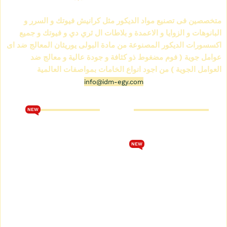
الشركة العالمية لمواد الديكور IDM
متخصصين فى تصنيع مواد الديكور مثل كرانيش فيوتك و السرر و
البانوهات و الزوايا و الاعمدة و بلاطات ال ثري دي و فيوتك و جميع
اكسسورات الديكور المصنوعة من مادة البولى يوريثان المعالج ضد اى
عوامل جوية ( فوم مضغوط ذو كثافة و جودة عالية و معالج ضد
العوامل الجوية ) من اجود انواع الخامات بمواصفات العالمية
info@idm-egy.com
متجر كرانيش فيوتك
كتالوج فيوتك 2026
NEW
من نحن
تحميل كتالوج فيوتك 2026
متجر كرانيش فيوتك
الشروط والأحكام
NEW
كتالوج كرانيش فيوتك سبوت
سياسة الخصوصية
كتالوج كرانيش فيوتك ساده
اتصل بنا
كتالوج كرانيش فيوتك مزخرفة
سياسة الاسترجاع والاستبدال
كتالوج بانوهات فيوتك