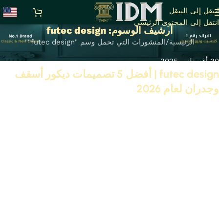
انتقل إلى التنقل
انتقل إلى المحتوى الرئيسي
أرشيف الوسوم: futec design
الرئيسية
المنشورات التي تحمل وسم "futec design""
30 أغسطس 2025
futec design | أفضل 5 تصميمات ديكور أسقف
وجدران لعام 2026
تابع القراءة