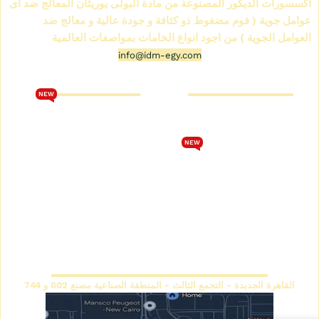
اكسسورات الديكور المصنوعة من مادة البولى يوريثان المعالج ضد اى
عوامل جوية ( فوم مضغوط ذو كثافة و جودة عالية و معالج ضد
العوامل الجوية ) من اجود انواع الخامات بمواصفات العالمية
info@idm-egy.com
متجر كرانيش فيوتك
كتالوج فيوتك 2026
NEW
من نحن
تحميل كتالوج فيوتك 2026
متجر كرانيش فيوتك
الشروط والأحكام
NEW
كتالوج كرانيش فيوتك سبوت
سياسة الخصوصية
كتالوج كرانيش فيوتك ساده
اتصل بنا
كتالوج كرانيش فيوتك مزخرفة
سياسة الاسترجاع والاستبدال
كتالوج بانوهات فيوتك
المقر الرئيسي
القاهرة الجديدة - التجمع الثالث - المنطقة الصناعية مصنع 602 و 744