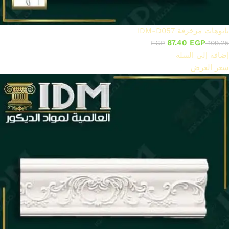
بانوهات مزخرفة IDM-D057
87.40
EGP
EGP
109.25
إضافة إلى السلة
سعر العرض