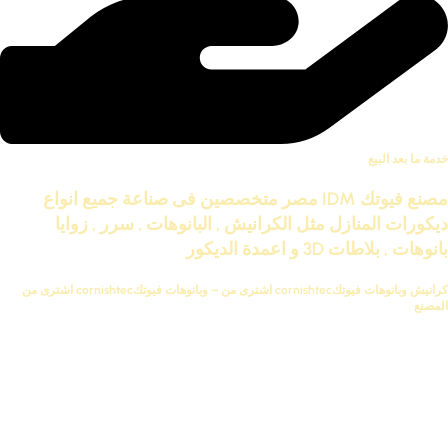
خدمة ما بعد البيع
مصنع فيوتك IDM مصر متخصصين فى صناعة جميع انواع
ديكورات المنازل مثل الكرانيش , البانوهات , سرر , زوايا
بانوهات , بلاطات 3D و اعمدة الديكور
كرانيش وبانوهات فيوتكcornishtec اشترى من
– وبانوهات فيوتكcornishtec اشترى من
المصنع
كرانيش مودرن – كرانيش مزخرفة – وسرر للاسقف – بلاطات – اعمدة
– بلاطات اسقف – والبانوهات سادة – والبانوهات مزخرفة – بانوهات
كلاسيك – كرانيش واجهة – و ديكور المكاتب
كرانيش فيوتك سادة – كتالوج كرانيش فيوتك – كتالوج كرانيش فيوتك
pdf