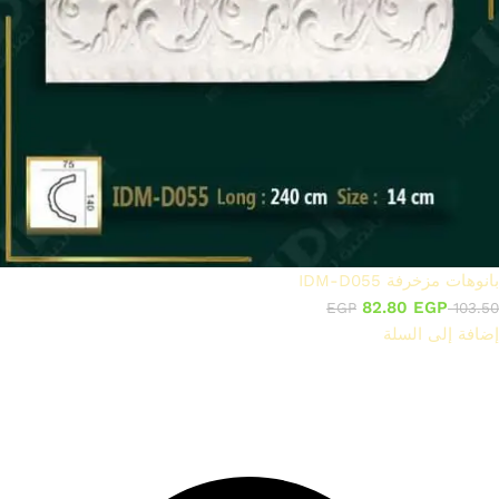
بانوهات مزخرفة IDM-D055
82.80
EGP
EGP
103.50
إضافة إلى السلة
تواصل معنا على الارقام الاتية
:
01144004175
01000075603
01144004177