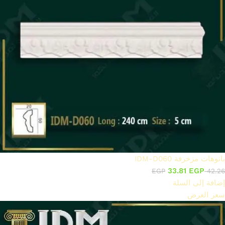
بانوهات مزخرفة IDM-D060
33.81
EGP
EGP
42.26
إضافة إلى السلة
سعر العرض