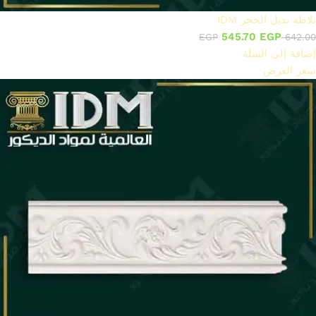
بلاطه بديل الحجر IDM
545.70
EGP
EGP
642.00
إضافة إلى السلة
سعر العرض