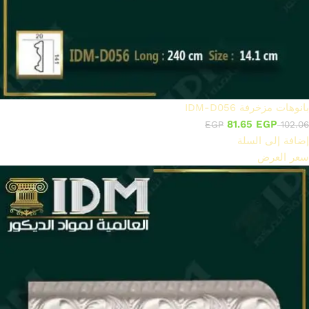
بانوهات مزخرفة IDM-D056
81.65
EGP
EGP
102.06
إضافة إلى السلة
سعر العرض