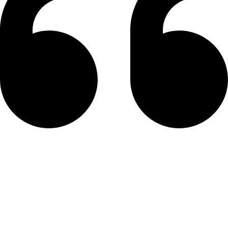
أعمده ديكورات
بلاطات 3D
كابولى
زوايا بانوهات