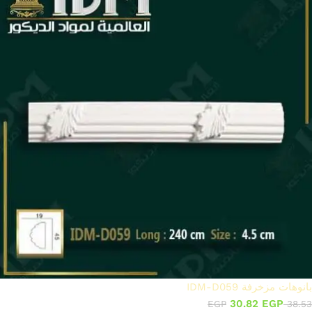
بانوهات مزخرفة IDM-D059
30.82
EGP
EGP
38.53