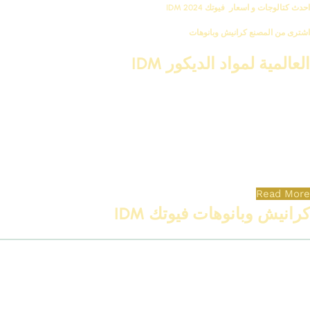
احدث كتالوجات و اسعار فيوتك IDM 2024
اشترى من المصنع كرانيش وبانوهات
العالمية لمواد الديكور IDM
متخصصين فى تصنيع مواد الديكور مثل الكرانيش و السرر و البانوهات و
الزوايا و الاعمدة و بلاطات ال 3D و جميع اكسسورات الديكور المصنوعة
من مادة البولى يوريثان المعالج ضد اى عوامل جوية ( فوم مضغوط ذو
كثافة و جودة عالية و معالج ضد العوامل الجوية ) من اجود انواع
الخامات بمواصفات العالمية
Read More
كرانيش وبانوهات فيوتك IDM