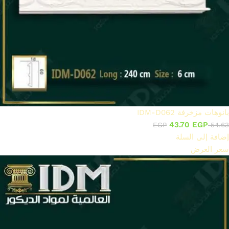
بانوهات مزخرفة IDM-D062
43.70
EGP
EGP
54.63
إضافة إلى السلة
سعر العرض