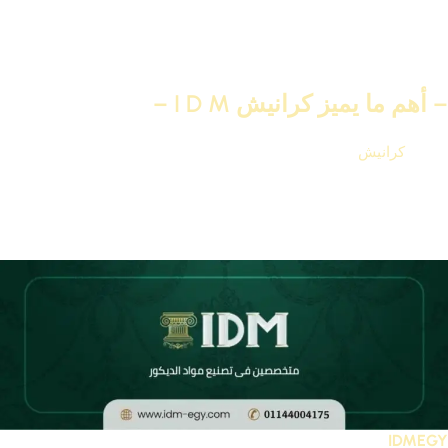
السوق باسم فيوتك IDM وهى تعتبر أكثر خامة لها شعبية بعد خامة
الجبس وتعتبر أفضل بديل للجبس لأنها خفيفة الوزن وذات كثافة عالية
، وطريقة تركيبها سهلة جدا و تتميز انها ذات مرونة عالية في المنحنيات
ودورانات وهى الأفضل من جبس بورد والجبس ماليزى
– أهم ما يميز كرانيش I D M –
وتتميز
كرانيش
I D M
بانها من اسهل الطرق التى يتم من خلالها
بالحصول على شكل الديكور المميزالمطلوب كما انها ايضا سهلة
التركيب حيث يتم عملية تركيبها من خلال لزقها بمعجون خاص وربطها
بمسامير تثبيت كما تتمتازايضا بانهاسهلة الفك وذلك فى حالة اذا اراد
العميل تغير شكلها من حين الى اخر
IDMEGY