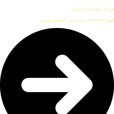
فوم تك foamtec كرانيش
فيوتكcornishtec اشترى من المصنع كرانيش