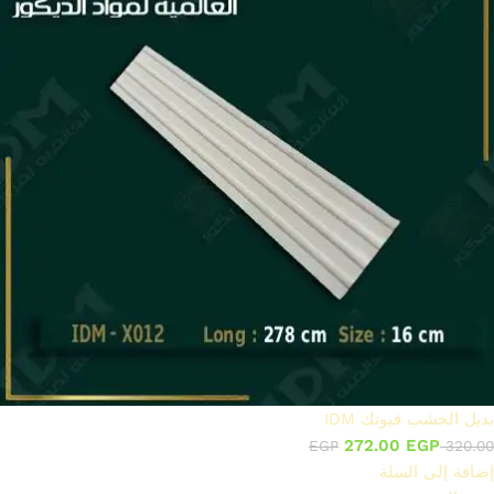
بديل الخشب فيوتك IDM
272.00
EGP
EGP
320.00
إضافة إلى السلة