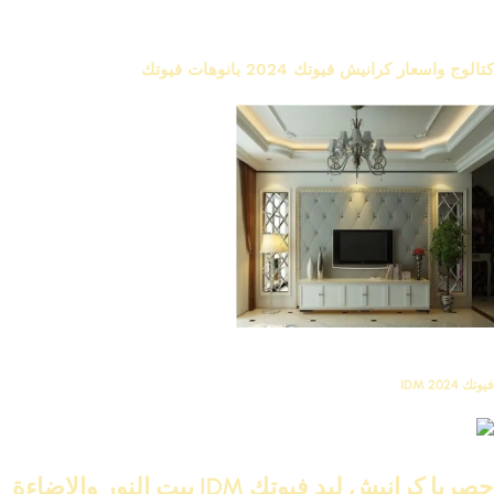
سرر اسقف
اكسسوارات ديكور
كتالوج واسعار كرانيش فيوتك 2024 بانوهات فيوتك
شركة فيوتك IDM
فيوتك 2024 IDM
كرانيش ليد ساده فيوتك IDM
حصريا كرانيش ليد فيوتك IDM بيت النور والاضاءة