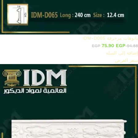
بانوهات مزخرفة IDM-D065
75.90
EGP
EGP
94.88
إضافة إلى السلة
سعر العرض