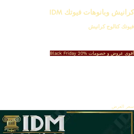
كرانيش وبانوهات فيوتك IDM
فيوتك كتالوج كرانيش
2024
أقوى عروض و خصومات Black Friday 20%
سعر العرض