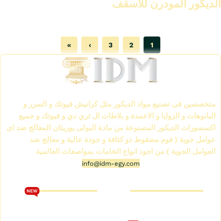
الديكور المودرن للأسقف
تابع القراءة
»
›
3
2
1
الشركة العالمية لمواد الديكور IDM
متخصصين فى تصنيع مواد الديكور مثل كرانيش فيوتك و السرر و
البانوهات و الزوايا و الاعمدة و بلاطات ال ثري دي و فيوتك و جميع
اكسسورات الديكور المصنوعة من مادة البولى يوريثان المعالج ضد اى
عوامل جوية ( فوم مضغوط ذو كثافة و جودة عالية و معالج ضد
العوامل الجوية ) من اجود انواع الخامات بمواصفات العالمية
info@idm-egy.com
متجر كرانيش فيوتك
كتالوج فيوتك 2026
NEW
من نحن
تحميل كتالوج فيوتك 2026
متجر كرانيش فيوتك
الشروط والأحكام