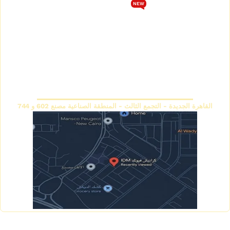
NEW
كتالوج كرانيش فيوتك سبوت
سياسة الخصوصية
كتالوج كرانيش فيوتك ساده
اتصل بنا
كتالوج كرانيش فيوتك مزخرفة
سياسة الاسترجاع والاستبدال
كتالوج بانوهات فيوتك
المقر الرئيسي
القاهرة الجديدة - التجمع الثالث - المنطقة الصناعية مصنع 602 و 744
Copyright © 2026 IDM Factory - Created by Mahmoud