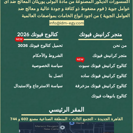
اكسسورات الديكور المصنوعة من مادة البولى يوريثان المعالج ضد اى
عوامل جوية ( فوم مضغوط ذو كثافة و جودة عالية و معالج ضد
العوامل الجوية ) من اجود انواع الخامات بمواصفات العالمية
info@idm-egy.com
متجر كرانيش فيوتك
كتالوج فيوتك 2026
NEW
من نحن
تحميل كتالوج فيوتك 2026
متجر كرانيش فيوتك
الشروط والأحكام
NEW
كتالوج كرانيش فيوتك سبوت
سياسة الخصوصية
كتالوج كرانيش فيوتك ساده
اتصل بنا
كتالوج كرانيش فيوتك مزخرفة
سياسة الاسترجاع والاستبدال
كتالوج بانوهات فيوتك
المقر الرئيسي
القاهرة الجديدة - التجمع الثالث - المنطقة الصناعية مصنع 602 و 744