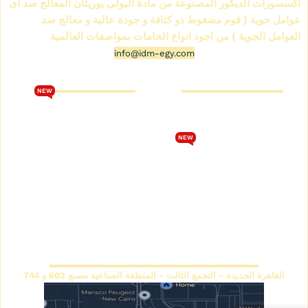
اكسسورات الديكور المصنوعة من مادة البولى يوريثان المعالج ضد اى
عوامل جوية ( فوم مضغوط ذو كثافة و جودة عالية و معالج ضد
العوامل الجوية ) من اجود انواع الخامات بمواصفات العالمية
info@idm-egy.com
متجر كرانيش فيوتك
كتالوج فيوتك 2026
NEW
من نحن
تحميل كتالوج فيوتك 2026
متجر كرانيش فيوتك
الشروط والأحكام
NEW
كتالوج كرانيش فيوتك سبوت
سياسة الخصوصية
كتالوج كرانيش فيوتك ساده
اتصل بنا
كتالوج كرانيش فيوتك مزخرفة
سياسة الاسترجاع والاستبدال
كتالوج بانوهات فيوتك
المقر الرئيسي
القاهرة الجديدة - التجمع الثالث - المنطقة الصناعية مصنع 602 و 744