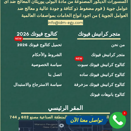
اكسسورات الديكور المصنوعة من مادة البولى يوريثان المعالج ضد اى
عوامل جوية ( فوم مضغوط ذو كثافة و جودة عالية و معالج ضد
العوامل الجوية ) من اجود انواع الخامات بمواصفات العالمية
info@idm-egy.com
متجر كرانيش فيوتك
كتالوج فيوتك 2026
NEW
من نحن
تحميل كتالوج فيوتك 2026
متجر كرانيش فيوتك
الشروط والأحكام
NEW
كتالوج كرانيش فيوتك سبوت
سياسة الخصوصية
كتالوج كرانيش فيوتك ساده
اتصل بنا
كتالوج كرانيش فيوتك مزخرفة
سياسة الاسترجاع والاستبدال
كتالوج بانوهات فيوتك
المقر الرئيسي
3
القاهرة الجديدة - التجمع الثالث - المنطقة الصناعية مصنع 602 و 744
تواصل معنا الآن