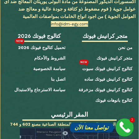
اكسسورات الديكور المصنوعة من مادة البولى يوريثان المعالج ضد اى
عوامل جوية ( فوم مضغوط ذو كثافة و جودة عالية و معالج ضد
العوامل الجوية ) من اجود انواع الخامات بمواصفات العالمية
info@idm-egy.com
متجر كرانيش فيوتك
كتالوج فيوتك 2026
NEW
من نحن
تحميل كتالوج فيوتك 2026
متجر كرانيش فيوتك
الشروط والأحكام
NEW
كتالوج كرانيش فيوتك سبوت
سياسة الخصوصية
كتالوج كرانيش فيوتك ساده
اتصل بنا
كتالوج كرانيش فيوتك مزخرفة
سياسة الاسترجاع والاستبدال
كتالوج بانوهات فيوتك
المقر الرئيسي
3
القاهرة الجديدة - التجمع الثالث - المنطقة الصناعية مصنع 602 و 744
تواصل معنا الآن