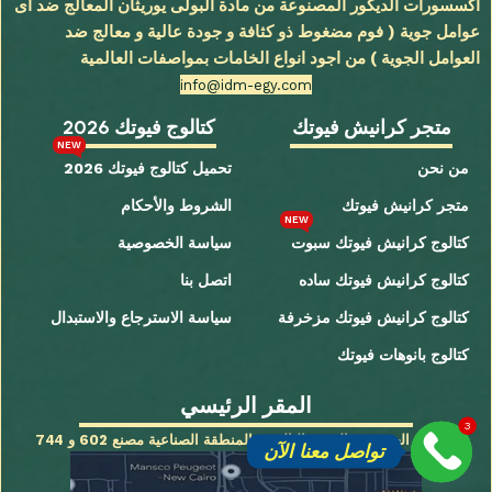
اكسسورات الديكور المصنوعة من مادة البولى يوريثان المعالج ضد اى
عوامل جوية ( فوم مضغوط ذو كثافة و جودة عالية و معالج ضد
العوامل الجوية ) من اجود انواع الخامات بمواصفات العالمية
info@idm-egy.com
متجر كرانيش فيوتك
كتالوج فيوتك 2026
NEW
من نحن
تحميل كتالوج فيوتك 2026
متجر كرانيش فيوتك
الشروط والأحكام
NEW
كتالوج كرانيش فيوتك سبوت
سياسة الخصوصية
كتالوج كرانيش فيوتك ساده
اتصل بنا
كتالوج كرانيش فيوتك مزخرفة
سياسة الاسترجاع والاستبدال
كتالوج بانوهات فيوتك
المقر الرئيسي
3
القاهرة الجديدة - التجمع الثالث - المنطقة الصناعية مصنع 602 و 744
تواصل معنا الآن