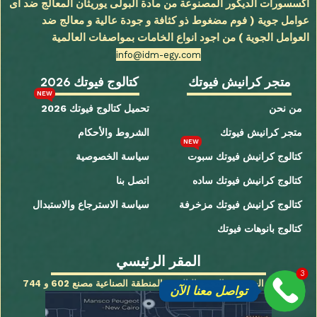
اكسسورات الديكور المصنوعة من مادة البولى يوريثان المعالج ضد اى
عوامل جوية ( فوم مضغوط ذو كثافة و جودة عالية و معالج ضد
العوامل الجوية ) من اجود انواع الخامات بمواصفات العالمية
info@idm-egy.com
متجر كرانيش فيوتك
كتالوج فيوتك 2026
NEW
من نحن
تحميل كتالوج فيوتك 2026
متجر كرانيش فيوتك
الشروط والأحكام
NEW
كتالوج كرانيش فيوتك سبوت
سياسة الخصوصية
كتالوج كرانيش فيوتك ساده
اتصل بنا
كتالوج كرانيش فيوتك مزخرفة
سياسة الاسترجاع والاستبدال
كتالوج بانوهات فيوتك
المقر الرئيسي
3
القاهرة الجديدة - التجمع الثالث - المنطقة الصناعية مصنع 602 و 744
تواصل معنا الآن