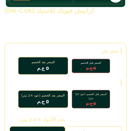
كرانيش فيوتك كلاسيك IDM-C083
كرانيش فيوتك كلاسيك مزخرفة موديل C083 (مقاس 17.9 سم)
ونيو كلاسيك من البولى يوريثان – PU ( فوم مضغوط فيوتك ذو
كثافة و جودة عالية و تفاصيل ثرى دى ) من انتاج IDM ،، تصلح
غرف و ديكورات و على الجبس بورد …. واخرى
سعر متر
السعر بعد الخصم
السعر قبل الخصم
0 ج.م
0 ج.م
سعر عود
السعر قبل الخصم (عود 2.4
السعر بعد الخصم (عود 2.4 متر)
متر)
0 ج.م
0 ج.م
عدد الأمتار:
عدد الأعواد × 2.4 متر: