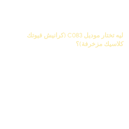
الخامة
بولي يوريثان (فيوتك عالي الكثافة)
الجودة
منتج أصلي رقم 1 (Heavy Duty)
ليه تختار موديل C083 (كرانيش فيوتك
كلاسيك مزخرفة)؟
جودة IDM الأصلية رقم 1 (The Original):
في هذا الحجم
الضخم، الخامة هي كل شيء. موديل
C083
منتج أصلي من
العلامة التجارية المتصدرة، مصنع من خامات عالية الكثافة
(Hardness). هذا يضمن لك استقامة “مسطرة” للعود، عدم
وجود أي انحناءات أو “ترييح” بعد التركيب، ومقاومة تامة
للرطوبة، ليعيش المنتج لسنوات طويلة بنفس الكفاءة.
نقوش 3D بحواف حادة (Sharp Definition):
العظمة تكمن في
وضوح التفاصيل من مسافة بعيدة. الزخارف في هذا الموديل
“محفورة” بعمق (Deep Relief) وبحواف حادة جداً (Sharp
Edges). هذا يجعل النقشة بارزة بوضوح وتفرض شخصيتها في