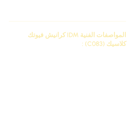
والمتطور للجبس، يضمن لك جودة
IDM
رقم 1، مع متانة وصلابة
تتحمل الزمن.
المواصفات الفنية IDM كرانيش فيوتك
كلاسيك (C083) :
المواصفة
التفاصيل
كود المنتج
IDM-C083
كرانيش فيوتك كلاسيك مزخرفة (Mega
التصنيف
Classic)
عرض الوجه
17.9 سم
(المقاس)
طول العود
240 سم