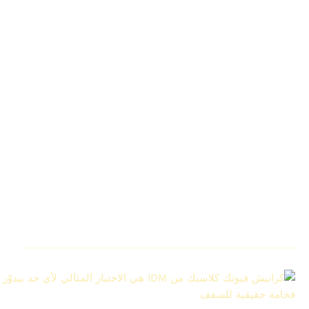
المكان حتى في أعلى الأسقف، وتعطي مظهراً ثرياً لـ
كرانيش
الصالة
.
فخامة طاغية للريسبشن:
مقاس
17.9 سم
هو الحل النهائي
للمساحات الكبيرة التي تبتلع المقاسات العادية. إنه يعمل كإطار
معماري ضخم يربط الحوائط بالسقف بفخامة، ويغني تماماً عن
استخدام أي بانوهات أو زخارف إضافية في
الريسبشن
والمجالس الكبيرة.
تكامل احترافي مع الليد وبيت النور:
لمن يبحث عن التميز، هذا
الموديل يقبل الدمج بروعة مع الديكورات الحديثة. حجمه العملاق
يجعله الإطار الخارجي المثالي لـ
كرانيش بيت النور
وشريط
الليد
(LED)
، لعمل “ميكس” (Mix) يجمع بين عراقة النقوش
الكلاسيكية وسحر الإضاءة المخفية.