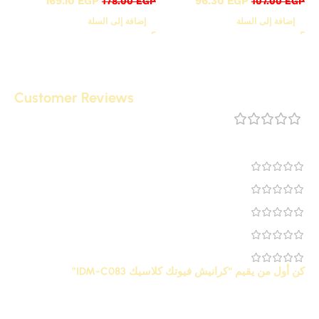
169.10
EGP
96.30
EGP
178.00
EGP
107.00
EGP
إضافة إلى السلة
إضافة إلى السلة
Customer Reviews
مراجعة 0
0
0
0
0
0
كن أول من يقيم “كرانيش فيوتك كلاسيك IDM-C083”
لن يتم نشر عنوان بريدك الإلكتروني.
الحقول الإلزامية مشار إليها
*
بـ