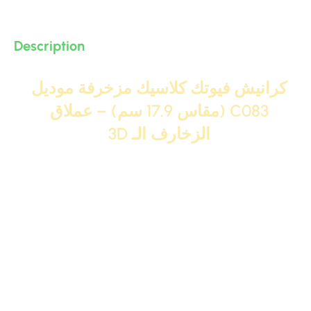
Description
كرانيش فيوتك كلاسيك مزخرفة موديل
C083 (مقاس 17.9 سم) – عملاق
الزخارف الـ 3D
موديل
C083
بمقاس
17.9 سم
هو قمة الهرم في الأحجام
والضخامة ضمن عائلة
كرانيش فيوتك كلاسيك مزخرفة
. هذا
العرض الاستثنائي يمنح الكرنيشة هيبة ملكية لا تخطئها العين،
ويتيح مساحة بانورامية لاستعراض الزخارف المحفورة بتقنية
3D
، ليتحول السقف إلى لوحة فنية تشبه قاعات القصور الكبرى.
تم تصميم هذا الموديل خصيصاً لأصحاب الفيلات،
الريسبشن
ذو
الأسقف الشاهقة، و
الصالات المفتوحة
(Grand Halls)، حيث
يملأ الفراغ بقوة ويضيف وزناً ديكورياً فخماً. إنه البديل الأصلي