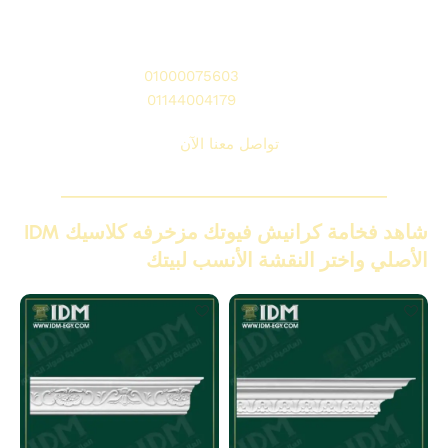
اتصل بنا الآن واحصل على خصومات وأسعار مميزة
📞 للاتصال:
01000075603
💬 واتساب:
01144004179
تواصل معنا الآن
شاهد فخامة كرانيش فيوتك مزخرفه كلاسيك IDM
الأصلي واختر النقشة الأنسب لبيتك