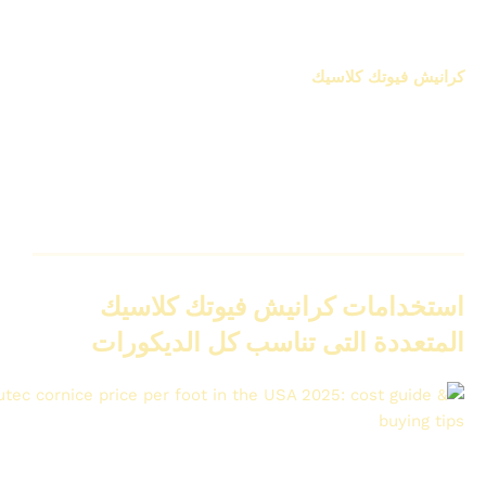
كرانيش فيوتك كلاسيك من IDM هي الاختيار المثالي لأي حد بيد
فخامة حقيقية للسقف
كرانيش فيوتك كلاسيك
من IDM هي الاختيار المثالي لأي حد
بيدوّر على لمسة فخامة حقيقية للسقف، مع الحفاظ على
البساطة والجودة العالية. التصميم الكلاسيكي هنا مش مجرد
شكل، لكنه دمج بين نقوش راقية وخامة متطورة بتدي قوة،
خفة، وثبات ممتاز في أي مساحة سواء كانت شقة أو فيلا أو
مساحة تجارية.
استخدامات كرانيش فيوتك كلاسيك
المتعددة التى تناسب كل الديكورات
cornice price per foot in the USA 2025: cost guide & buying
tips