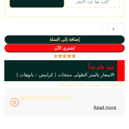
إضافة إلى السلة
اشتري الآن
تنبيه هام جداً
الاسعار بالمتر الطولى منتجات { كرانيش - بانوهات }
يقارن
أضف إلى قائمة الأمنيات
Apple Shopping Event
Hurry and get discounts up to 20%
Read more