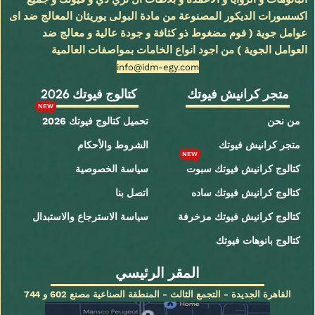
اكسسورات الديكور المصنوعة من مادة البولى يوريثان المعالج ضد اى
عوامل جوية ( فوم مضغوط ذو كثافة و جودة عالية و معالج ضد
العوامل الجوية ) من اجود انواع الخامات بمواصفات العالمية
info@idm-egy.com
متجر كرانيش فيوتك
كتالوج فيوتك 2026
NEW
من نحن
تحميل كتالوج فيوتك 2026
متجر كرانيش فيوتك
الشروط والأحكام
NEW
كتالوج كرانيش فيوتك سبوت
سياسة الخصوصية
كتالوج كرانيش فيوتك ساده
اتصل بنا
كتالوج كرانيش فيوتك مزخرفة
سياسة الاسترجاع والاستبدال
كتالوج بانوهات فيوتك
المقر الرئيسي
القاهرة الجديدة - التجمع الثالث - المنطقة الصناعية مصنع 602 و 744