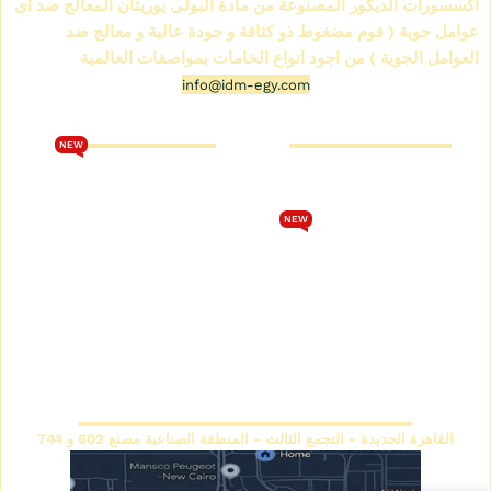
اكسسورات الديكور المصنوعة من مادة البولى يوريثان المعالج ضد اى
عوامل جوية ( فوم مضغوط ذو كثافة و جودة عالية و معالج ضد
العوامل الجوية ) من اجود انواع الخامات بمواصفات العالمية
info@idm-egy.com
متجر كرانيش فيوتك
كتالوج فيوتك 2026
NEW
من نحن
تحميل كتالوج فيوتك 2026
متجر كرانيش فيوتك
الشروط والأحكام
NEW
كتالوج كرانيش فيوتك سبوت
سياسة الخصوصية
كتالوج كرانيش فيوتك ساده
اتصل بنا
كتالوج كرانيش فيوتك مزخرفة
سياسة الاسترجاع والاستبدال
كتالوج بانوهات فيوتك
المقر الرئيسي
القاهرة الجديدة - التجمع الثالث - المنطقة الصناعية مصنع 602 و 744