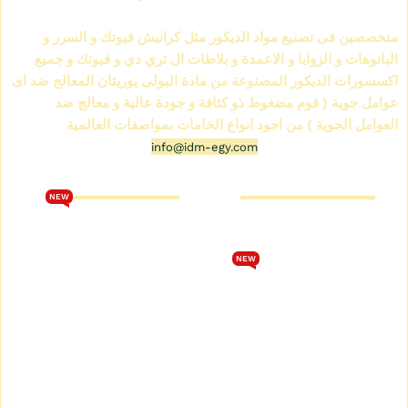
الشركة العالمية لمواد الديكور IDM
متخصصين فى تصنيع مواد الديكور مثل كرانيش فيوتك و السرر و
البانوهات و الزوايا و الاعمدة و بلاطات ال ثري دي و فيوتك و جميع
اكسسورات الديكور المصنوعة من مادة البولى يوريثان المعالج ضد اى
عوامل جوية ( فوم مضغوط ذو كثافة و جودة عالية و معالج ضد
العوامل الجوية ) من اجود انواع الخامات بمواصفات العالمية
info@idm-egy.com
متجر كرانيش فيوتك
كتالوج فيوتك 2026
NEW
من نحن
تحميل كتالوج فيوتك 2026
متجر كرانيش فيوتك
الشروط والأحكام
NEW
كتالوج كرانيش فيوتك سبوت
سياسة الخصوصية
كتالوج كرانيش فيوتك ساده
اتصل بنا
كتالوج كرانيش فيوتك مزخرفة
سياسة الاسترجاع والاستبدال
كتالوج بانوهات فيوتك