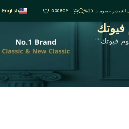
English
التصدير خصومات 20%
EGP
0.00
فيوتك
م فيوتك""