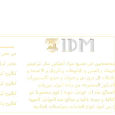
متجر ك
من نحن
الشركة العالمية لمواد الديكور IDM
متجر كرا
متخصصين فى تصنيع مواد الديكور مثل كرانيش
فيوتك و السرر و البانوهات و الزوايا و الاعمدة و
كتالوج ك
بلاطات ال ثري دي و فيوتك و جميع اكسسورات
كتالوج ك
الديكور المصنوعة من مادة البولى يوريثان
المعالج ضد اى عوامل جوية ( فوم مضغوط ذو
كتالوج ك
كثافة و جودة عالية و معالج ضد العوامل الجوية
كتالوج با
) من اجود انواع الخامات بمواصفات العالمية