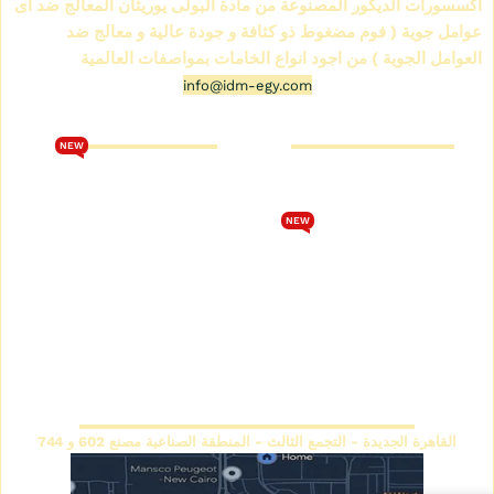
اكسسورات الديكور المصنوعة من مادة البولى يوريثان المعالج ضد اى
عوامل جوية ( فوم مضغوط ذو كثافة و جودة عالية و معالج ضد
العوامل الجوية ) من اجود انواع الخامات بمواصفات العالمية
info@idm-egy.com
متجر كرانيش فيوتك
كتالوج فيوتك 2026
NEW
من نحن
تحميل كتالوج فيوتك 2026
متجر كرانيش فيوتك
الشروط والأحكام
NEW
كتالوج كرانيش فيوتك سبوت
سياسة الخصوصية
كتالوج كرانيش فيوتك ساده
اتصل بنا
كتالوج كرانيش فيوتك مزخرفة
سياسة الاسترجاع والاستبدال
كتالوج بانوهات فيوتك
المقر الرئيسي
القاهرة الجديدة - التجمع الثالث - المنطقة الصناعية مصنع 602 و 744