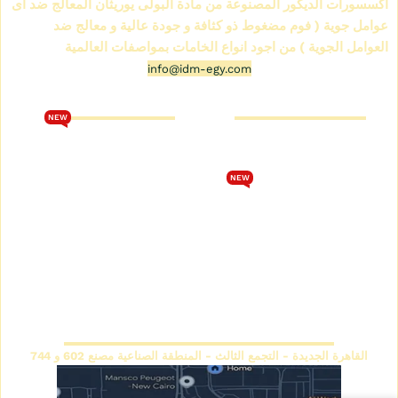
اكسسورات الديكور المصنوعة من مادة البولى يوريثان المعالج ضد اى
عوامل جوية ( فوم مضغوط ذو كثافة و جودة عالية و معالج ضد
العوامل الجوية ) من اجود انواع الخامات بمواصفات العالمية
info@idm-egy.com
متجر كرانيش فيوتك
كتالوج فيوتك 2026
NEW
من نحن
تحميل كتالوج فيوتك 2026
متجر كرانيش فيوتك
الشروط والأحكام
NEW
كتالوج كرانيش فيوتك سبوت
سياسة الخصوصية
كتالوج كرانيش فيوتك ساده
اتصل بنا
كتالوج كرانيش فيوتك مزخرفة
سياسة الاسترجاع والاستبدال
كتالوج بانوهات فيوتك
المقر الرئيسي
القاهرة الجديدة - التجمع الثالث - المنطقة الصناعية مصنع 602 و 744