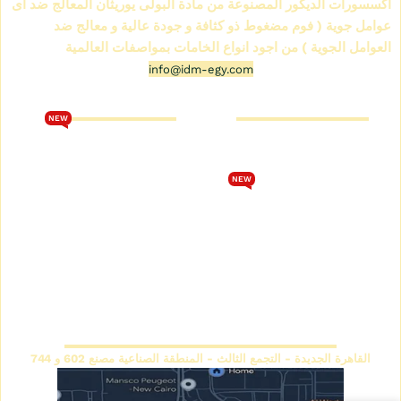
اكسسورات الديكور المصنوعة من مادة البولى يوريثان المعالج ضد اى
عوامل جوية ( فوم مضغوط ذو كثافة و جودة عالية و معالج ضد
العوامل الجوية ) من اجود انواع الخامات بمواصفات العالمية
info@idm-egy.com
متجر كرانيش فيوتك
كتالوج فيوتك 2026
NEW
من نحن
تحميل كتالوج فيوتك 2026
متجر كرانيش فيوتك
الشروط والأحكام
NEW
كتالوج كرانيش فيوتك سبوت
سياسة الخصوصية
كتالوج كرانيش فيوتك ساده
اتصل بنا
كتالوج كرانيش فيوتك مزخرفة
سياسة الاسترجاع والاستبدال
كتالوج بانوهات فيوتك
المقر الرئيسي
القاهرة الجديدة - التجمع الثالث - المنطقة الصناعية مصنع 602 و 744