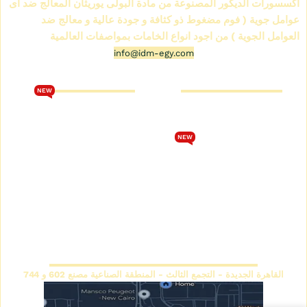
اكسسورات الديكور المصنوعة من مادة البولى يوريثان المعالج ضد اى
عوامل جوية ( فوم مضغوط ذو كثافة و جودة عالية و معالج ضد
العوامل الجوية ) من اجود انواع الخامات بمواصفات العالمية
info@idm-egy.com
متجر كرانيش فيوتك
كتالوج فيوتك 2026
NEW
من نحن
تحميل كتالوج فيوتك 2026
متجر كرانيش فيوتك
الشروط والأحكام
NEW
كتالوج كرانيش فيوتك سبوت
سياسة الخصوصية
كتالوج كرانيش فيوتك ساده
اتصل بنا
كتالوج كرانيش فيوتك مزخرفة
سياسة الاسترجاع والاستبدال
كتالوج بانوهات فيوتك
المقر الرئيسي
القاهرة الجديدة - التجمع الثالث - المنطقة الصناعية مصنع 602 و 744