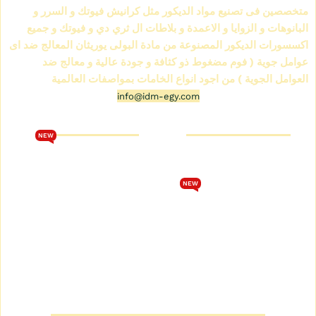
متخصصين فى تصنيع مواد الديكور مثل كرانيش فيوتك و السرر و
البانوهات و الزوايا و الاعمدة و بلاطات ال ثري دي و فيوتك و جميع
اكسسورات الديكور المصنوعة من مادة البولى يوريثان المعالج ضد اى
عوامل جوية ( فوم مضغوط ذو كثافة و جودة عالية و معالج ضد
العوامل الجوية ) من اجود انواع الخامات بمواصفات العالمية
info@idm-egy.com
متجر كرانيش فيوتك
كتالوج فيوتك 2026
NEW
من نحن
تحميل كتالوج فيوتك 2026
متجر كرانيش فيوتك
الشروط والأحكام
NEW
كتالوج كرانيش فيوتك سبوت
سياسة الخصوصية
كتالوج كرانيش فيوتك ساده
اتصل بنا
كتالوج كرانيش فيوتك مزخرفة
سياسة الاسترجاع والاستبدال
كتالوج بانوهات فيوتك
المقر الرئيسي