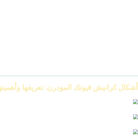
أشكال كرانيش فيوتك المودرن: تعريفها وأهميته
تصميمات كرانيش فيوتك 2026: أفضل 5 تصميمات فخمة تواكب أحدث صيحات الديكور
كتالوج كرانيش فيوتك 2026 | أحدث تصميمات وأسعار من شركة IDM