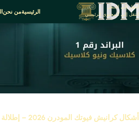
انتقل إلى التنقل
الرئيسية
من نحن
ال
انتقل إلى المحتوى الرئيسي
أشكال 
السق
على نو
أشكال كرانيش فيوتك المودرن 2026 – إطلالة عصرية لديكور السقف والحائط
ديكور السقف يضيف جمالاً كبيراً للمنزل.
كرانيش فيوتك
هي خيار رائع لم