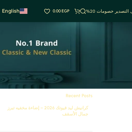
English
التصدير خصومات 20%
EGP
0.00
Categories
 عصرية لديكور
Uncategorized
فيوتك
Recent Posts
كرانيش ليد فيوتك 2026 – إضاءة مخفيه تبرز
جمال الأسقف
نوفمبر 29, 2025
تعليق واحد