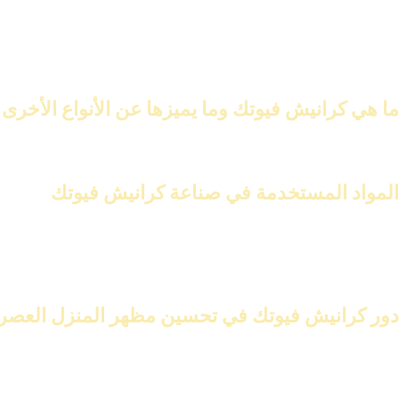
s3r karanish futec | أحدث أسعار الكرانيش فيوتك لعام 2026
كرانيش فيوتك هي أحدث صيحات الديكور. تقدم لمسة جمالية فريدة للأسق
تجمع بين الجمال والوظيفة. هذا يجعلها مثالية للديكور الحديث.
ما هي كرانيش فيوتك وما يميزها عن الأنواع الأخرى
كرانيش فيوتك مصنوعة من
مادة الفيوتك
. هذه المادة متقدمة توفر مرونة
المواد المستخدمة في صناعة كرانيش فيوتك
كرانيش فيوتك مصنوعة من مواد متقدمة. توفر
المتانة والمرونة
. هذه المو
تسمح بتصاميم متعددة.
دور كرانيش فيوتك في تحسين مظهر المنزل العصر
كرانيش فيوتك تلعب دورًا هامًا في تحسين مظهر المنزل العصري. تضيف 
هذا يزيد من جمال الديكور.