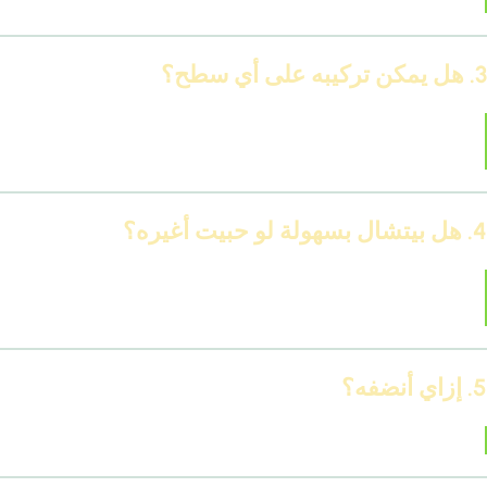
3. هل يمكن تركيبه على أي سطح؟
يقدر يتثبت على الحوائط الإسمنتية، الجدران المدهونة،
وحتى السيراميك.
4. هل بيتشال بسهولة لو حبيت أغيره؟
طبعًا، التركيب بيتم بمادة لاصقة قابلة للإزالة، تقدر تشيله
من غير خسائر.
5. إزاي أنضفه؟
بفوطة مبلولة أو منظف خفيف، ومش بيحتاج صيانة معقدة.