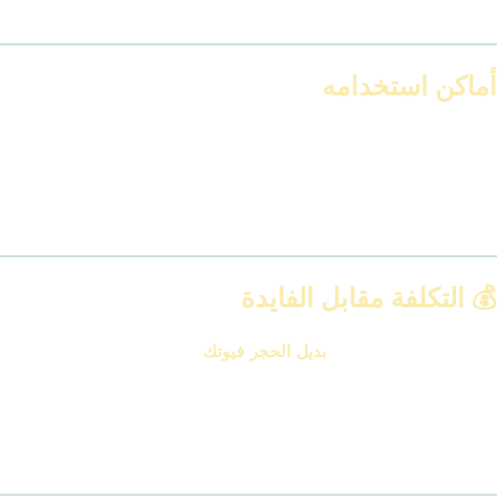
متاح بدرجات الرمادي، البيج، والأوف وايت.
أماكن استخدامه
خلفيات التلفزيون
مداخل الشقق
الأعمدة الداخلية
الكافيهات والمحلات
💰 التكلفة مقابل الفايدة
رغم إن شكله فاخر جدًا،
بديل الحجر فيوتك
أرخص من تركيب الحجر
الطبيعي بفارق كبير.
مش هتدفع في تكسير، مونة، نقل، أو شغل يد عالي.
سعر المتر بيبدأ من حدود 500 إلى 750 جنيه (حسب الشكل والخامة)،
ومع العروض والمشاريع بيكون فيه خصومات مجمعة.