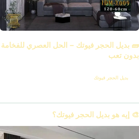
🧱 بديل الحجر فيوتك – الحل العصري للفخامة
بدون تعب
لو بتدور على فخامة الحجر الطبيعي بدون مشاكل التكسير والتركيب،
يبقى
بديل الحجر فيوتك
هو الحل الأذكى في 2025. بتكنولوجيا متطورة
وتصميمات فريدة، تقدر دلوقتي تحصل على شكل الحجر الطبيعي بدقة
عالية وبوزن أخف، وسهولة في التركيب بدون غبار أو هدم.
🎨 إيه هو بديل الحجر فيوتك؟