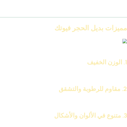
أعمدة داخلية
ديكورات تجارية للمحلات والكافيهات
مميزات بديل الحجر فيوتك
بلاطه حجر فيوتك الأصلى
1. الوزن الخفيف
سهل التركيب بدون شاسيه حديد أو بلاطات.
2. مقاوم للرطوبة والتشقق
مثالي للحوائط المعرضة للبلل.
3. متنوع في الألوان والأشكال