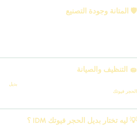
🛡 المتانة وجودة التصنيع
المنتج بيتم تصنيعه وفقًا لمعايير جودة أوروبية، والخامات مقاومة للماء،
الشمس، والصدمات.
وده بيخليه مثالي في الأماكن الخارجية أو المساحات اللي بتتعرض
للاستخدام العالي.
🧽 التنظيف والصيانة
على عكس الحجر الطبيعي اللي بيتسخ بسرعة وصعب يتنضف،
بديل
الحجر فيوتك
سهل جدًا في التنظيف، ومش بيحتاج مواد خاصة.
مجرد فوطة مبلولة أو بخاخ خفيف كفاية.
💡 ليه تختار بديل الحجر فيوتك IDM ؟
شركة متخصصة في ديكورات جاهزة وعصرية