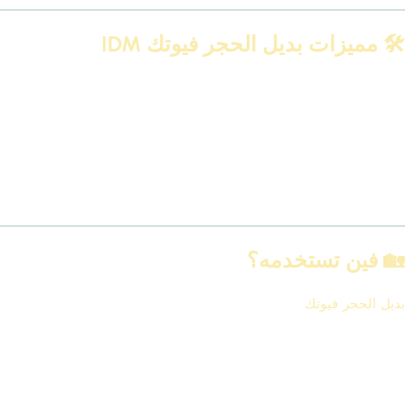
🛠 مميزات بديل الحجر فيوتك IDM
✅ شكل واقعي 100%
✅ متوفر بألوان وأنماط مختلفة (رمادي، بيج، حجر مودرن، كلاسيكي…)
✅ مقاوم للرطوبة والحرارة
✅ سهل التركيب والفك
✅ خفيف الوزن وآمن للأسطح
✅ عمر افتراضي طويل
🏡 فين تستخدمه؟
بديل الحجر فيوتك
مناسب لأكتر من مساحة، وده اللي بيميزه عن غيره:
واجهات المنازل والشقق
مداخل الفلل أو الأبنية
جدران الريسبشن والصالات