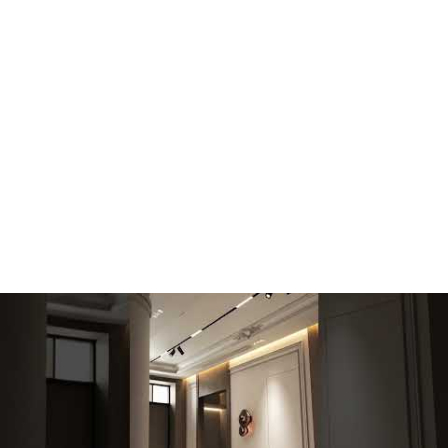
ثبات
اللون بيبهت
اللون
يدوم سنين بدون تغيّر
والتفاصيل بتروح مع
والشكل
الوقت
الضمان
ضمان معتمد وخدمة عملاء
لا ضمان، ولا متابعة
والدعم
السعر
مناسب مقابل خامة راقية
أرخص بس هترجع
الحقيقي
ومتينة
تصلّح أو تغيّر بسرعة
للقيمة