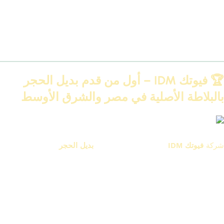
منتجات مصنّعة بخامات عالية الجودة
فريق دعم فني ومتابعة قبل وبعد البيع
شحن لجميع المحافظات
كتالوجات محدثة سنويًا
🏆 فيوتك IDM – أول من قدم بديل الحجر
بالبلاطة الأصلية في مصر والشرق الأوسط
بلاطه حجر فيوتك
شركة
فيوتك IDM
هي أول من طوّر وأنتج
بديل الحجر
بالبلاطة الأصلية
في مصر والشرق الأوسط، وده إنجاز كبير في عالم ديكورات الحوائط.
البلاطة الأصلية من فيوتك مش بس شكل، دي خامة متطورة بتقنية
خاصة ومسجّلة، و
كل بلاطة مختومة من الخلف بختم فيوتك الأصلي
كعلامة جودة وضمان.
للأسف، السوق بدأ يظهر فيه تقليد ومضروب، نفس الشكل من بره، بس