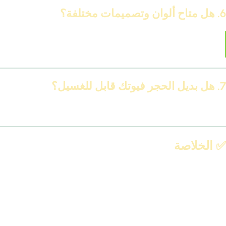
6. هل متاح ألوان وتصميمات مختلفة؟
آه، متوفر بأشكال حجر مودرن، كلاسيك، لامع، مطفي،
ورموز حجرية فنية.
7. هل بديل الحجر فيوتك قابل للغسيل؟
نعم، بقطعة قماش مبللة أو اسفنجة ناعمة.
✅
الخلاصة
بديل الحجر فيوتك
بيوفرلك شكل الحجر الطبيعي بجودة أعلى، تركيب
أسهل، وسعر أقل. مناسب لأي مساحة داخلية أو خارجية، ومتاح
بتصميمات متنوعة تناسب كل الأذواق في 2025. لو بتدور على الراحة
والأناقة بدون تكسير، فيوتك IDM هو اختيارك الأمثل.