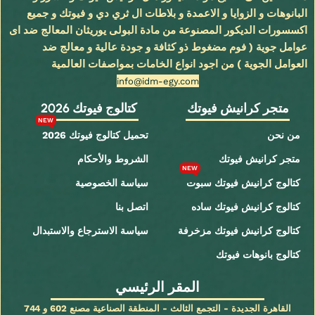
البانوهات و الزوايا و الاعمدة و بلاطات ال ثري دي و فيوتك و جميع
اكسسورات الديكور المصنوعة من مادة البولى يوريثان المعالج ضد اى
عوامل جوية ( فوم مضغوط ذو كثافة و جودة عالية و معالج ضد
العوامل الجوية ) من اجود انواع الخامات بمواصفات العالمية
info@idm-egy.com
متجر كرانيش فيوتك
كتالوج فيوتك 2026
NEW
من نحن
تحميل كتالوج فيوتك 2026
متجر كرانيش فيوتك
الشروط والأحكام
NEW
كتالوج كرانيش فيوتك سبوت
سياسة الخصوصية
كتالوج كرانيش فيوتك ساده
اتصل بنا
كتالوج كرانيش فيوتك مزخرفة
سياسة الاسترجاع والاستبدال
كتالوج بانوهات فيوتك
المقر الرئيسي
القاهرة الجديدة - التجمع الثالث - المنطقة الصناعية مصنع 602 و 744