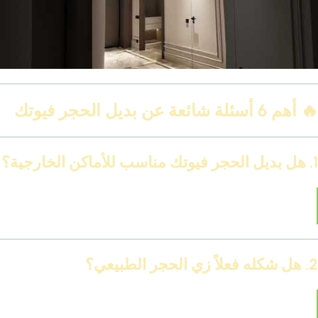
🔥 أهم 6 أسئلة شائعة عن بديل الحجر فيوتك
1. هل بديل الحجر فيوتك مناسب للأماكن الخارجية؟
أيوه، مقاوم للعوامل الجوية وبيتحمل الشمس والرطوبة
بسهولة.
2. هل شكله فعلاً زي الحجر الطبيعي؟
نعم، بيتم تصنيعه بتقنية محاكاة الحجر، ومحدش يقدر يفرّق
إلا باللمس.