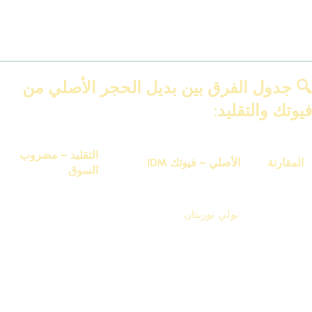
خامة ضعيفة، بتتفتت، ومفيهاش لا ختم ولا ضمان. علشان كده بننبه كل
عملائنا:
متشتريش إلا البلاطة الأصلية بختم فيوتك.
🔍 جدول الفرق بين بديل الحجر الأصلي من
فيوتك والتقليد:
التقليد – مضروب
المقارنة
الأصلي – فيوتك IDM
السوق
مواد مجهولة –
بولي يوريثان
عالي الجودة –
الخامة
بتتكسر وبتتبهدل
مقاوم للرطوبة والصدمات
بسرعة
الختم
✅ موجود خلف كل بلاطة
❌ غير موجود
الأصلي