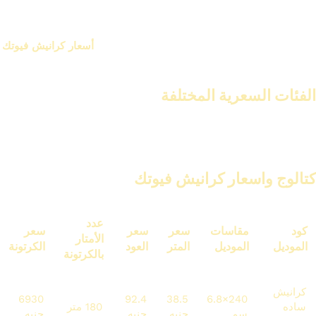
إذا كنت تبحث عن أسعار كرانيش وبانوهات فيوتك لتجديد لمنزلك، من
المهم معرفة أسعارها في مصر لعام 2025/2026.
أسعار كرانيش فيوتك
تختلف حسب عدة عوامل. منها الجودة والتصميم.
الفئات السعرية المختلفة
في السوق المصري، توجد أسعار كرانيش وبانوهات فيوتك idm فيوتك.
يمكنك العثور عليها:
كتالوج واسعار كرانيش فيوتك
عدد
كود
مقاسات
سعر
سعر
سعر
الأمتار
الموديل
الموديل
المتر
العود
الكرتونة
بالكرتونة
كرانيش
6930
92.4
38.5
240×6.8
ساده
180 متر
سم
جنيه
جنيه
جنيه