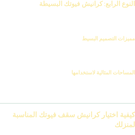
النوع الرابع: كرانيش فيوتك البسيطة
كرانيش فيوتك البسيطة توفر خيارًا أنيقًا وبسيطًا. يبحث عن لمسة ديكور
بسيطة.
مميزات التصميم البسيط
يتميز التصميم البسيط بالأناقة والبساطة. يجعلها مناسبة للعديد من
أنماط الديكور.
المساحات المثالية لاستخدامها
هذه الكرانيش مثالية للمساحات الصغيرة. أو للغرف ذات الأسقف
المنخفضة، توفر لمسة ديكور دون أن تشغل مساحة كبيرة.
كيفية اختيار كرانيش سقف فيوتك المناسبة
لمنزلك