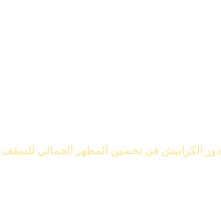
الكرانيش هي عناصر مهمة تضيف جمالاً للأسقف. تساعد في إخفاء
العيوب وتغطية الانتقالات بين الجدران والأسقف. كما أنها تضيف لمسة
جمالية رائعة.
دور الكرانيش في تحسين المظهر الجمالي للسقف
الكرانيش تُحسن جمال السقف بتفاصيل دقيقة. يمكن استخدامها لإنشاء
تأثيرات بصرية تُظهر السقف أكبر أو تُخفف من زواياه.
تصميمها الدقيق يجعل الكرانيش تُضفي جوًا فاخرًا ومريحًا. تُعتبر وسيلة
فعالة لتحويل الأسقف العادية إلى لوحات فنية.