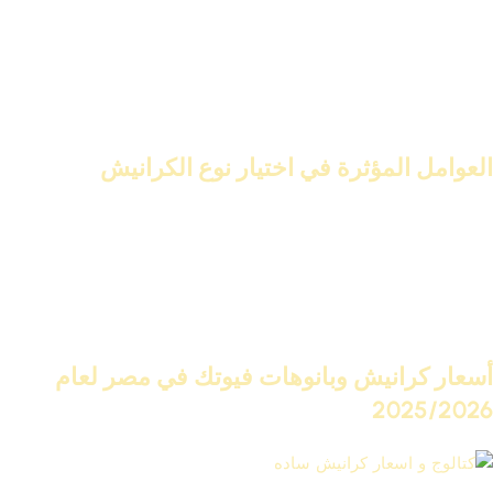
كرانيش سقف فيوتك
يضيف جمالاً رائعًا للسقف. كيف نختار النوع
المناسب؟
اختيار الكرانيش المناسب يتطلب فهم العوامل المختلفة. هذه العوامل
تؤثر على قرارنا.
العوامل المؤثرة في اختيار نوع الكرانيش
عوامل عديدة تؤثر في اختيار
كرانيش سقف فيوتك
. منها:
نمط الديكور الداخلي للمنزل
ارتفاع السقف
مساحة الغرفة
ميزانية المشروع
أسعار كرانيش وبانوهات فيوتك في مصر لعام
2025/2026
كتالوج و اسعار كرانيش ساده