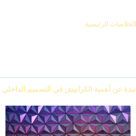
سنناقش أنواع
كرانيش فيوتك
المختلفة. وكيف تساعد في تحسين مظهر
السقف. نستعرض أهمية استخدام كرانيش جاهزة لسهولة التشطيب.
الخلاصات الرئيسية
توفر
كرانيش فيوتك جاهزه
سهولة في التركيب والتشطيب.
تضيف
كرانيش سقف فيوتك
لمسة جمالية وعصرية للديكور الداخلي.
تتوفر كرانيش فيوتك بأنواع متعددة لتناسب مختلف التصاميم.
تساعد في إخفاء العيوب وتجميل السقف.
يمكن استخدامها في مختلف الغرف حسب التصميم المناسب.
نبذة عن أهمية الكرانيش في التصميم الداخلي