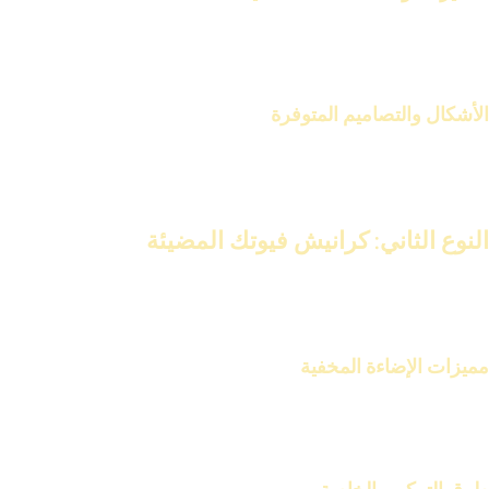
تتميز الكلاسيكية بزخارفها الدقيقة وتفاصيلها الغنية. تجعلها مثالية
للاستخدام في غرف الاستقبال والصالونات.
الأشكال والتصاميم المتوفرة
تتوفر كرانيش فيوتك الكلاسيكية بعدة تصاميم مختلفة. منها ما يحمل
طابعًا أوروبيًا كلاسيكيًا ومنها ما يعكس الطراز العربي الإسلامي.
النوع الثاني: كرانيش فيوتك المضيئة
كرانيش فيوتك المضيئة تعتبر إضافة حديثة ومبتكرة. تجمع بين وظيفة
الكرانيش التقليدية وتوفر إضاءة مخفية.
مميزات الإضاءة المخفية
الإضاءة المخفية توفر إضاءة هادئة ورومانسية. تساعد في خلق جو مريح
داخل الغرفة.