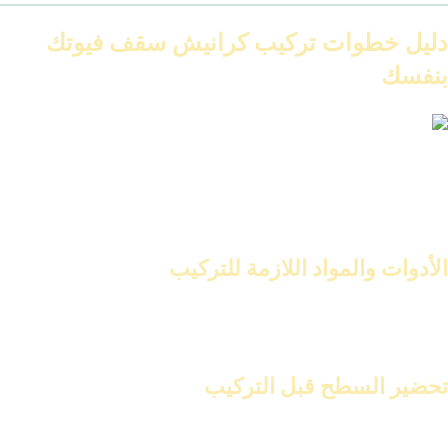
دليل خطوات تركيب كرانيش سقف فيوتك
بنفسك
خطوات تركيب كرانيش فيوتك بطريقة احترافية
سنقدم لك دليلًا شاملاً حول تركيب كرانيش سقف فيوتك. سيكون
مشروعًا بسيطًا إذا اتبعت الخطوات الصحيحة. هذا يتيح لك توفير المال
والشعور بالإنجاز.
الأدوات والمواد اللازمة للتركيب
قبل البدء، يجب أن تكون مستعدًا بالأدوات والمواد اللازمة. تحتاج إلى
متر
قياس
،
منشار دقيق
،
مسدس غراء
، و
كرانيش فيوتك جاهزه
التي تختارها.
تحضير السطح قبل التركيب
تحضير السطح خطوة مهمة لتركيب كرانيش فيوتك بشكل صحيح. يجب