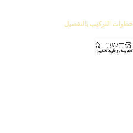
تنظيف السقف جيدًا. ثم، استخدم
معجون مناسب
لإصلاح أي شقوق أو
ثقوب.
خطوات التركيب بالتفصيل
بعد تحضير السطح، يمكنك البدء في تركيب كرانيش سقف فيوتك. هذه
الخطوة تتطلب دقة وصبر.
المتجر
الشريط الجانبي
قائمة الأمنيات
عربة التسوق
الرئيسية
قياس وتقطيع الكرانيش
استخدم متر القياس لتحديد الأبعاد الصحيحة. ثم، قطّع الكرانيش
باستخدام منشار دقيق. تأكد من دقة القياسات لتجنب الأخطاء.
تثبيت الكرانيش على السقف
استخدم مسدس الغراء لتثبيت الكرانيش. ابدأ من أحد الأطراف واتجه
نحو الوسط. تأكد من ترك مسافات متساوية بين القطع.
معالجة الفواصل والزوايا