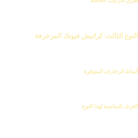
طرق التركيب الخاصة
تركيب كرانيش فيوتك المضيئة يتطلب بعض الحرفية. يتم دمج وحدات
الإضاءة بدقة داخل الكرانيش.
النوع الثالث: كرانيش فيوتك المزخرفة
تتميز كرانيش فيوتك المزخرفة بتصاميمها الغنية بالزخارف والنقوش.
تجعلها قطعة ديكور فنية.
أنماط الزخارف المتوفرة
تتوفر كرانيش فيوتك المزخرفة بأنماط مختلفة. منها الزخارف الهندسية
والزخارف النباتية.
الغرف المناسبة لهذا النوع
هذه الكرانيش مناسبة للغرف التي تتطلب لمسة ديكور إضافية. مثل
غرف الاستقبال وغرف السفرة.