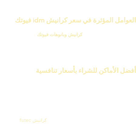
العوامل المؤثرة في سعر كرانيش idm فيوتك
عوامل عدة تؤثر على
أسعار
كرانيش وبانوهات فيوتك
. منها:
جودة المواد المستخدمة.
التصميم والزخارف.
تكاليف التركيب.
أفضل الأماكن للشراء بأسعار تنافسية
يمكنك العثور على كرانيش idm futec فيوتك بأسعار تنافسية في:
المعارض المتخصصة في الديكورات.
المواقع الإلكترونية للشركات المصنعة.
المحلات التجارية الكبيرة.
من خلال البحث والاطلاع، يمكنك الحصول على
كرانيش futec
فيوتك
بأسعار مناسبة وجودة عالية.