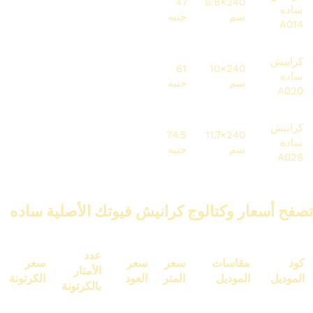
6251
134.4
112.8
47
240×8.8
ساده
سم
جنيه
جنيه
متر
جنيه
A014
كرانيش
6405
105.6
146.4
61
240×10
ساده
سم
جنيه
جنيه
متر
جنيه
A020
كرانيش
6079.2
178.8
74.5
240×11.7
ساده
81.6 متر
سم
جنيه
جنيه
جنيه
A028
تصفح أسعار وكتالوج كرانيش فيوتك الأصلية ساده
عدد
كود
مقاسات
سعر
سعر
سعر
الأمتار
الموديل
الموديل
المتر
العود
الكرتونة
بالكرتونة