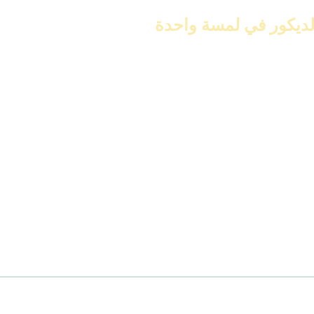
الديكور في لمسة واحدة
واحد. هذا يجعل منزلك أكثر عصرية.
. بفضل تصميمه العصري، يغير مفهوم الإضاءة التقليدية.
ل منزلك أكثر جمالاً وحداثة.