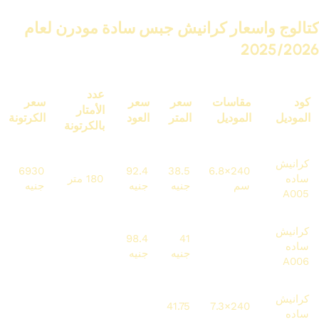
كتالوج واسعار كرانيش جبس سادة مودرن لعام
2025/2026
عدد
كود
مقاسات
سعر
سعر
سعر
الأمتار
الموديل
الموديل
المتر
العود
الكرتونة
بالكرتونة
كرانيش
6930
92.4
38.5
240×6.8
ساده
180 متر
سم
جنيه
جنيه
جنيه
A005
كرانيش
7872
98.4
41
240×7
ساده
192 متر
سم
جنيه
جنيه
جنيه
A006
كرانيش
5010
100.2
41.75
240×7.3
ساده
120 متر