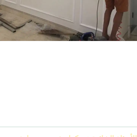
تركيب كرانيش وبانوهات فيوتك
قياس محيط السقف
تجهيز الكرانيش (قصّها حسب الزوايا)
تركيب أول قطعة بمونة خفيفة أو لاصق
التأكد من تساوي الزوايا والاتجاهات
سد الفواصل بالمعجون
صنفرة خفيفة
دهان بلون الحيطة أو السقف
التركيب مش صعب، لكن محتاج إيد شغالة نظيف علشان الزوايا تطلع
مظبوطة.