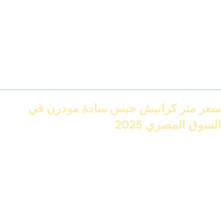
التنظيف
أسهل
صعب بسبب الزخارف
قابلية
محتاج صنفرة وشغل
تقدر تغير دهانها بسهولة
التجديد
أكتر
سعر متر كرانيش جبس سادة مودرن في
السوق المصري 2025
الأسعار بتختلف حسب:
عرض الكرنيشة
طول التصميم
هل بتيجي جاهزة ولا بتتفصّل يدوي؟
هل فيها بيت نور ولا لأ؟
متوسط الأسعار: