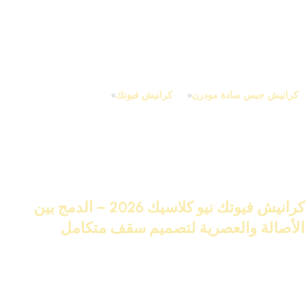
📞 احجز استشارة أو اطلب معاينة مجانية من فريق IDM، وخلي سقفك
يتكلم ذوق.
كرانيش جبس سادة مودرن
كرانيش فيوتك
منشورات ذات صلة
27 نوفمبر 2025
كرانيش فيوتك نيو كلاسيك 2026 – الدمج بين
الأصالة والعصرية لتصميم سقف متكامل
تابع القراءة
اترك تعليقاً