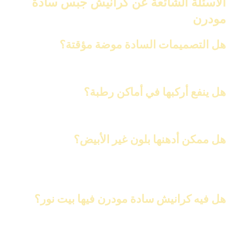
الأسئلة الشائعة عن كرانيش جبس سادة
مودرن
هل التصميمات السادة موضة مؤقتة؟
لا، المودرن بقاله سنين، ولسه هيكمل لأنه بسيط وسهل التجديد عليه.
هل ينفع أركبها في أماكن رطبة؟
الجبس عمومًا مش الأفضل للرطوبة، الأفضل تستخدم فيوتك أو PVC.
هل ممكن أدهنها بلون غير الأبيض؟
أكيد، السادة المودرن بتتقبل أي لون، والأبيض والرمادي من أنجح الألوان
فيها.
هل فيه كرانيش سادة مودرن فيها بيت نور؟
نعم، بس التصميم بيكون مختلف شوية عن الشكل الكلاسيك، وبيكون