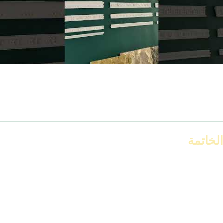
لو بتدور على خامة نظيفة، شغل متقن، وتصميمات حديثة، شركة
IDM
هي اختيارك الأول.
بتوفر كتالوج كرانيش مودرن سادة، بأطوال مختلفة، وأسعار منافسة.
وكمان عندهم خدمة تركيب على أعلى مستوى، وضمان ضد التشققات.
الخاتمة
كرانيش جبس سادة مودرن
هي الخطوة الأولى لتشطيب بسيط وراقي،
من غير تكلفة كبيرة أو تفاصيل معقدة. سواء بتشطب شقة جديدة أو
بتجدد قديم، الشكل ده هيناسبك بكل سهولة.
ابدأ دلوقتي، واطلب الكتالوج من IDM، وخلّي بيتك مودرن… من أول
نظرة.