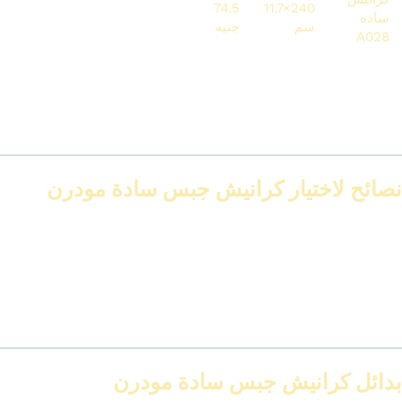
6079.2
178.8
74.5
240×11.7
ساده
81.6 متر
سم
جنيه
جنيه
جنيه
A028
لو بتشطب سقف مساحته 20 متر طولي، ممكن التكلفة تبدأ من 800
جنيه لحد 1800 جنيه حسب النوع والتشطيب.
نصائح لاختيار كرانيش جبس سادة مودرن
لو سقفك منخفض، خليك في عرض بسيط (4 – 6 سم)
لو سقفك عالي، تقدر تختار عرض 10 – 12 سم
خليك على لون الحيطة أو السقف علشان تحافظ على الطابع الهادئ
لو عندك سبوت لايت، تأكد إن الكرنيشة متوافقة مع توزيع الإضاءة
اختار التصميم السادة اللي يخدم الإضاءة، مش يعطلها
بدائل كرانيش جبس سادة مودرن