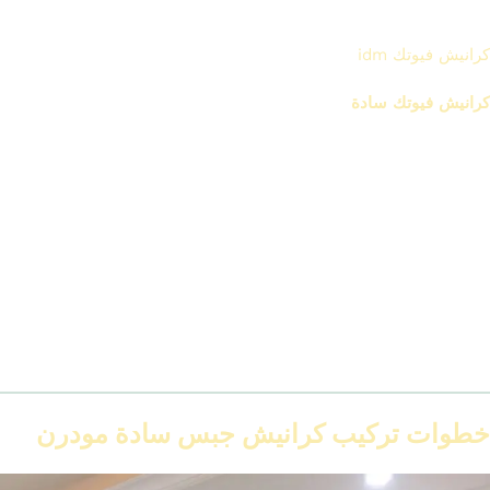
فيه ناس بدأت تخرج من دايرة الجبس، وتروح لحلول أسهل وأحدث، زي
كرانيش فيوتك idm
:
كرانيش فيوتك سادة
مودرن:
مصنوعة من بولي يوريثان، خفيفة، مقاومة للرطوبة، أسهل في التركيب،
وعمرها أطول.
الشكل النهائي واحد، لكن الصيانة والتكلفة أقل على المدى الطويل.
كرانيش PVC أو فوم جاهز:
مناسبة للأماكن اللي فيها رطوبة أو سخونة، زي المطابخ والحمامات.
بيت نور مودرن بدون كرانيش:
بعض التصميمات الحديثة بتستغنى عن الكرانيش تمامًا وتركّز على
خطوط الضوء بس.
خطوات تركيب كرانيش جبس سادة مودرن