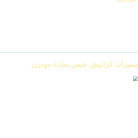
الريسبشن: لو بتدور على سقف بسيط مع إضاءة سبوت لايت
غرف النوم: علشان تخلق جو مريح ومرتب
الممرات: تكسر فراغ السقف بشكل بسيط
المداخل: تدي أول انطباع أنيق من غير مبالغة
المكاتب: خصوصًا لو بتشطب مكان عمل مودرن ونظيف
مميزات كرانيش جبس سادة مودرن
kranish futec 2025
سهلة التركيب والصيانة
بتدي شكل شيك من غير تكلف
مناسبة لكل المساحات
سعرها في المتناول
قابلة للدهان بأي لون
متوفرة في كل ورش الديكور والجبس