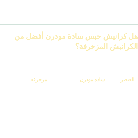
الميزة الأهم؟ إنها بتخلي السقف يظهر متناسق ونضيف، خصوصًا لما
يكون فيه ليدات أو نجف بسيط.
هل كرانيش جبس سادة مودرن أفضل من
الكرانيش المزخرفة؟
ده بيعتمد على ذوقك، بس المودرن بيكسب دايمًا في:
العنصر
سادة مودرن
مزخرفة
الشكل
ناعم وبسيط
تقليدي وفخم
التركيب
أسهل وأسرع
بياخد وقت أكتر
مودرن – نيو كلاسيك –
كلاسيك – فخم –
المناسبة
عملي
قصور