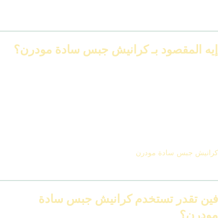
في المقال ده، هنعرفك إيه هي كرانيش جبس سادة مودرن، ليه الناس
بقت تفضلها، وازاي تختار التصميم المناسب حسب مساحة بيتك.
إيه المقصود بـ كرانيش جبس سادة مودرن؟
هي كرانيش مصنوعة من الجبس، لكن بشكل بسيط جدًا، خالية من أي
زخارف أو ورود، وغالبًا بيكون شكلها:
مستقيم أو بخط ناعم
عرضها من 4 سم لحد 12 سم
بدون أي تفاصيل معقدة
قابلة للدهان بنفس لون السقف أو الحائط
كرانيش جبس سادة مودرن
بتدي إحساس بالنظافة والهدوء البصري،
وبتناسب كل مكان بتحب يكون شكله مرتب ومن غير زحمة في الديكور.
فين تقدر تستخدم كرانيش جبس سادة
مودرن؟