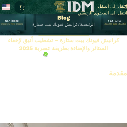
انتقل إلى التنقل
انتقل إلى المحتوى الرئيسي
Blog
الرئيسية
كرانيش فيوتك بيت ستارة
كرانيش فيوتك بيت ستارة
كرانيش فيوتك بيت ستارة – تشطيب أنيق لإخفاء
الستائر والإضاءة بطريقة عصرية 2025
0
على يونيو 15, 2025
مقدمة
الديكور مش بس ألوان حوائط وأثاث، التفاصيل هي اللي بتفرق، وأهمها
شكل النوافذ وترتيب الستائر. لكن ستارة شكلها حلو، وسلكها أو عامودها
باين؟ ده بيقلل من فخامة المكان. هنا بييجي دور
كرانيش فيوتك بيت
ستارة
، اللي بتقدم حل أنيق وعملي لإخفاء الستائر، والأسلاك، وحتى
الإضاءة.