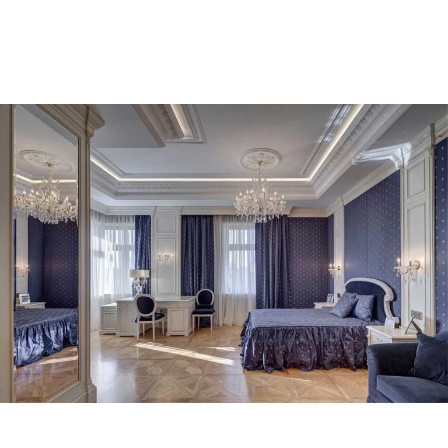
✅
مقاومة للرطوبة والحرارة
– مثالية للمطابخ وغرف النوم
✅
تدعم تركيب إضاءة ليد مخفية
✅
مناسبة للبيوت الصغيرة والكبيرة
✅
متوفرة بتصميمات كلاسيك ومودرن
كرانيش فيوتك مزخرفة 2025