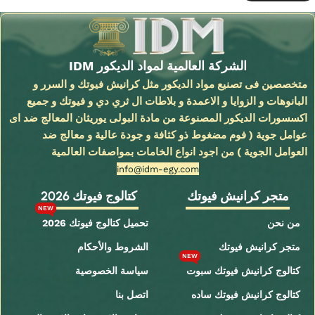
الشركة العالمية لمواد الديكور IDM
متخصصين فى تصنيع مواد الديكور مثل كرانيش فيوتك و السرر و
البانوهات و الزوايا و الاعمدة و بلاطات ال ثري دي و فيوتك و جميع
اكسسورات الديكور المصنوعة من مادة البولى يوريثان المعالج ضد اى
عوامل جوية ( فوم مضغوط ذو كثافة و جودة عالية و معالج ضد
العوامل الجوية ) من اجود انواع الخامات بمواصفات العالمية
info@idm-egy.com
متجر كرانيش فيوتك
كتالوج فيوتك 2026
NEW
من نحن
تحميل كتالوج فيوتك 2026
متجر كرانيش فيوتك
الشروط والأحكام
NEW
كتالوج كرانيش فيوتك سبوت
سياسة الخصوصية
كتالوج كرانيش فيوتك ساده
اتصل بنا