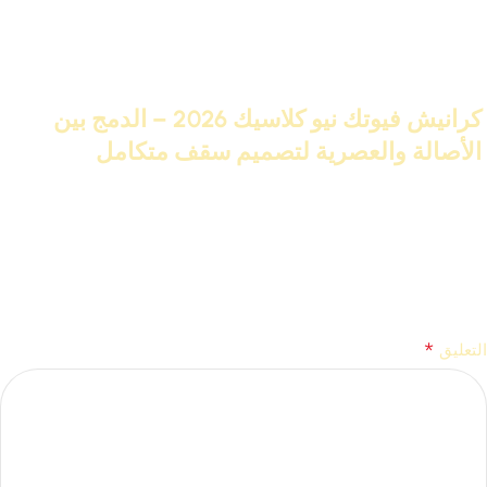
منشورات ذات صلة
27 نوفمبر 2025
كرانيش فيوتك نيو كلاسيك 2026 – الدمج بين
الأصالة والعصرية لتصميم سقف متكامل
تابع القراءة
اترك تعليقاً
*
لن يتم نشر عنوان بريدك الإلكتروني.
الحقول الإلزامية مشار إليها بـ
*
التعليق