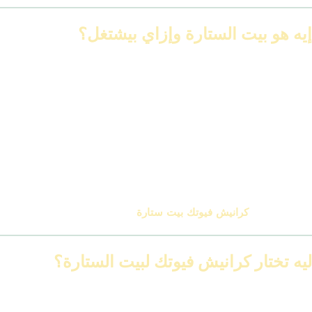
إيه هو بيت الستارة وإزاي بيشتغل؟
بيت الستارة
هو جزء من الكرانيش بيتثبت على الحائط أو السقف،
وبيكون فيه فتحة أو مجرى مخصص يتركب جواه عامود الستارة أو نظام
الحركة (rail).
بالتالي، الستارة بتظهر وكأنها طالعة من السقف مباشرة، بدون أي
أسلاك أو ماسكات ظاهرة.
ومع تطور التصميمات، بدأ يندمج كمان مع شريط إضاءة ليد، علشان يدّي
إضاءة ناعمة حوالين الستارة.
هنا بييجي دور
كرانيش فيوتك بيت ستارة
من انتاج idm
ليه تختار كرانيش فيوتك لبيت الستارة؟
✅
خفيفة الوزن وسهلة في التركيب