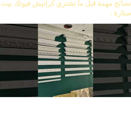
نصائح مهمة قبل ما تشتري كرانيش فيوتك بيت
ستارة :
تأكد من ارتفاع السقف علشان الكرانيش متخنقش الإضاءة
اسأل عن الضمان على الخامة
راجع كتالوج التصميمات واطلب عينات
اشترِ من شركة موثوقة زي IDM علشان تضمن الخامة والتركيب
لو هتركب ليد، اسأل عن التهوية المناسبة للإضاءة