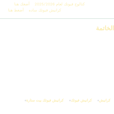
اقرأ وتصفح ايضاً :
كتالوج فيوتك لعام 2025/2026
–
أضغك هنا
أقرا وتصفح ايضاً : كتالوج واسعار
كرانيش فيوتك ساده
–
أضغط هنا
الخاتمة
كرانيش فيوتك بيت ستارة
مش مجرد ديكور بسيط، ده عنصر أساسي
في إظهار فخامة وشياكة المكان، سواء غرفة نوم أو ريسبشن. بتخفي
العيوب، وتدّي إحساس بالترتيب، ومع سعرها المعقول وسهولة تركيبها،
هي استثمار فعلي في شكل بيتك.
لو حابب تشوف كتالوج التصميمات أو تطلب عرض سعر مخصص،
تواصل مع شركة
IDM
دلوقتي – اختيارك الأول في عالم كرانيش
الفيوتك الاحترافية لعام 2025.
كرانيش
كرانيش فيوتك
كرانيش فيوتك بيت ستارة