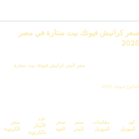
ده غير إن خامة الفيوتك نفسها قوية ومش بتتشقق أو تتقشر مع الوقت،
بعكس الجبس أو الخشب.
سعر كرانيش فيوتك بيت ستارة في مصر
2025
الأسعار بتتفاوت حسب حجم التصميم، طول المجرى، وهل فيه مسار
للإضاءة ولا لأ. لكن متوسط
سعر المتر كرانيش فيوتك بيت ستارة
بيكون
كالآتي:
كتالوج فيوتك 2025
من idm
كتالوج سعر المتر كرانيش فيوتك للحمام لعام 2025/2026
عدد
كود
مقاسات
سعر
سعر
سعر
الأمتار
الموديل
الموديل
المتر
العود
الكرتونة
بالكرتونة