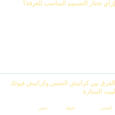
إزاي تختار التصميم المناسب للغرفة؟
غرف النوم والمكاتب:
اختار كرانيش بيت ستارة فيوتك بعرض بسيط، بدون زخارف، ومجرى
مدمج.
الريسبشن أو المداخل:
يفضل استخدام تصميم أعرض ومزخرف، وأحيانًا بدمج ليد.
المطابخ أو الحمامات:
استخدم تصميمات مقاومة للرطوبة، بدون إضاءة.
الشقق الصغيرة:
خليك مع الكرانيش السادة أو المودرن الرفيعة.
الفرق بين كرانيش الجبس وكرانيش فيوتك
لبيت الستارة
العنصر
فيوتك
جبس