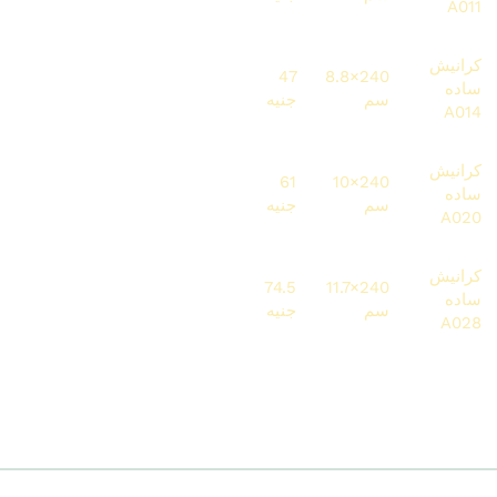
A011
كرانيش
6251
134.4
112.8
47
240×8.8
ساده
سم
جنيه
جنيه
متر
جنيه
A014
كرانيش
6405
105.6
146.4
61
240×10
ساده
سم
جنيه
جنيه
متر
جنيه
A020
كرانيش
6079.2
178.8
74.5
240×11.7
ساده
81.6 متر
سم
جنيه
جنيه
جنيه
A028
💡
ملاحظة:
الأسعار دي للخامة فقط – تكلفة التركيب بتتحسب حسب
عدد المتر وطبيعة المكان.