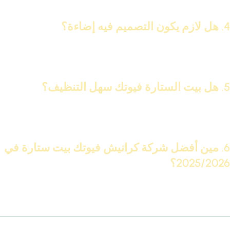
بدون ما تغطي الإضاءة أو التهوية.
4. هل لازم يكون التصميم فيه إضاءة؟
مش شرط، في تصميمات كتير بدون إضاءة، لكن لو بتحب الإحساس
العصري، الدمج بين بيت الستارة والليد بيكون ممتاز.
5. هل بيت الستارة فيوتك سهل التنظيف؟
نعم جدًا، وممكن تمسحه بقطعة قماش مبللة، لأنه مقاوم للمياه وما
بيمتصش الغبار.
6. مين أفضل شركة كرانيش فيوتك بيت ستارة في
2025/2026؟
بدون منافس، شركة
IDM
هي الأبرز حاليًا. بتقدم تصميمات حصرية،
خامات مقاومة، كتالوج PDF للعرض، وفريق تركيب محترف.