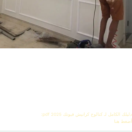
تركيب كرانيش وبانوهات فيوتك
حدد مكان الستارة والمسافة المطلوبة بين السقف والحائط.
قيس طول المجرى المطلوب بدقة.
اختار تصميم الكرانيش من الكتالوج.
يتم قص القطع حسب المقاس.
يستخدم لاصق مخصص + تدعيم مسامير حسب الوزن.
يتم تثبيت الكرانيش بشكل متوازي ومنتظم.
تركيب الستارة من الخلف (أو الليد لو فيه).
دليلك الكامل لـ كتالوج كرانيش فيوتك 2025 pdf:
موديلات وأسعار :
أضغط هنا