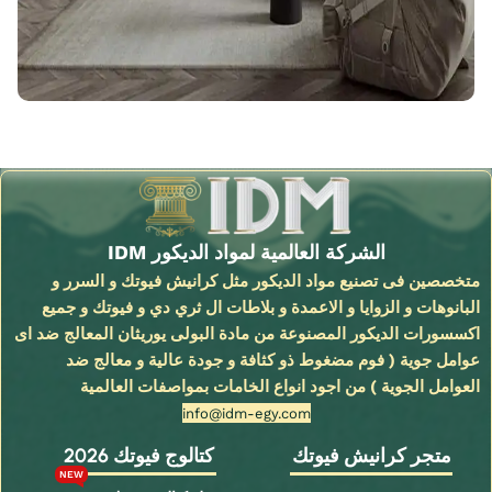
الشركة العالمية لمواد الديكور IDM
متخصصين فى تصنيع مواد الديكور مثل كرانيش فيوتك و السرر و
البانوهات و الزوايا و الاعمدة و بلاطات ال ثري دي و فيوتك و جميع
اكسسورات الديكور المصنوعة من مادة البولى يوريثان المعالج ضد اى
عوامل جوية ( فوم مضغوط ذو كثافة و جودة عالية و معالج ضد
العوامل الجوية ) من اجود انواع الخامات بمواصفات العالمية
info@idm-egy.com
متجر كرانيش فيوتك
كتالوج فيوتك 2026
NEW