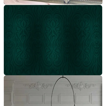
اسأل عن أقوى العروض
إنضم لعائله IDM
#بيتك_هيتحول_قصر