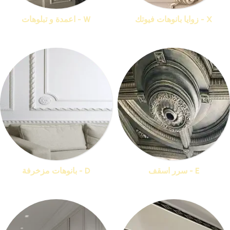
X - زوايا بانوهات فيوتك
W - اعمدة و تبلوهات
منتجات 33
منتجات 16
E - سرر اسقف
D - بانوهات مزخرفة
منتجات 16
منتجات 36