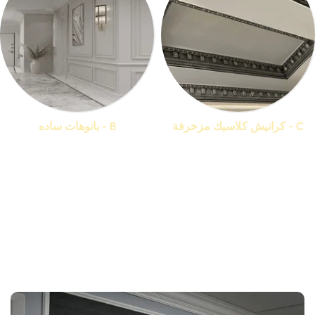
C - كرانيش كلاسيك مزخرفة
B - بانوهات ساده
منتجات 44
منتجات 19