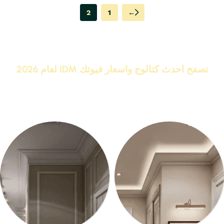
2
1
←
Read More
تصفح احدث كتالوج واسعار فيوتك IDM لعام 2026
IDM البراند رقم 1 كلاسيك ونيو كلاسيك
اشترى
كرانيش وبانوهات فيوتك
من المصنع مباشر واحصل على
خصومات تصل الى 20%