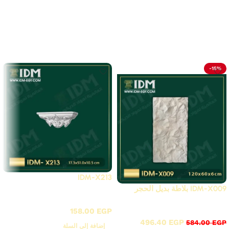
لا توجد مراجعات بعد.
Related Products
-15%
IDM-X213
IDM-X009 بلاطة بديل الحجر
X - زوايا بانوهات فيوتك
X - زوايا بانوهات فيوتك
158.00
EGP
496.40
EGP
584.00
EGP
إضافة إلى السلة