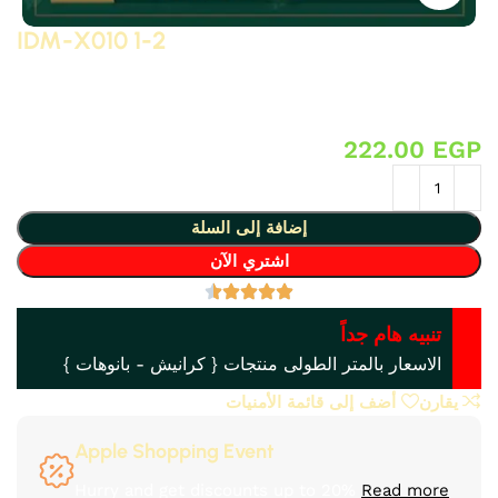
IDM-X010 1-2
زوايا سقف او حائط من البولى يوريثان – PU ( فوم مضغوط فيوتك
ذو كثافة و جودة عالية و تفاصيل ثرى دى ) من انتاج IDM تصلح
لعمل ديكورات و على الجبس بورد .. واخرى
222.00
EGP
إضافة إلى السلة
اشتري الآن
تنبيه هام جداً
الاسعار بالمتر الطولى منتجات { كرانيش - بانوهات }
يقارن
أضف إلى قائمة الأمنيات
Apple Shopping Event
Hurry and get discounts up to 20%
Read more