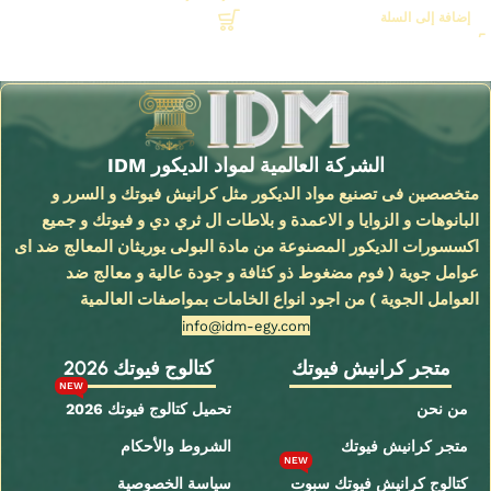
إضافة إلى السلة
Read More
الشركة العالمية لمواد الديكور IDM
متخصصين فى تصنيع مواد الديكور مثل كرانيش فيوتك و السرر و
البانوهات و الزوايا و الاعمدة و بلاطات ال ثري دي و فيوتك و جميع
اكسسورات الديكور المصنوعة من مادة البولى يوريثان المعالج ضد اى
عوامل جوية ( فوم مضغوط ذو كثافة و جودة عالية و معالج ضد
العوامل الجوية ) من اجود انواع الخامات بمواصفات العالمية
info@idm-egy.com
متجر كرانيش فيوتك
كتالوج فيوتك 2026
NEW
من نحن
تحميل كتالوج فيوتك 2026
متجر كرانيش فيوتك
الشروط والأحكام
NEW
كتالوج كرانيش فيوتك سبوت
سياسة الخصوصية