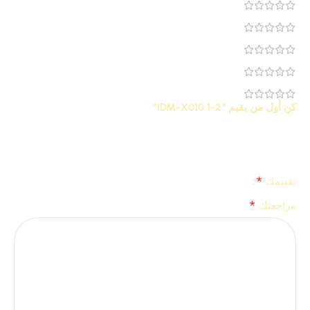
0
0
0
0
0
كن أول من يقيم “IDM-X010 1-2”
لن يتم نشر عنوان بريدك الإلكتروني.
الحقول الإلزامية مشار إليها
*
بـ
*
تقييمك
*
مراجعتك