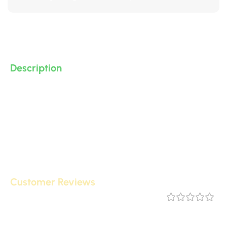
Description
زوايا سقف او حائط من البولى يوريثان – PU ( فوم مضغوط
فيوتك ذو كثافة و جودة عالية و تفاصيل ثرى دى ) من انتاج IDM
تصلح لعمل ديكورات و على الجبس بورد .. واخرى
Customer Reviews
مراجعة 0