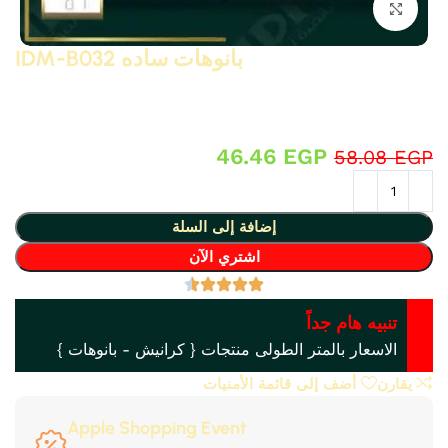
انقر للتكبير
بانوهات ساده IDM-B032
بانوهات ساده مودرن و نيو كلاسيك من البولى يوريثان – PU ( فوم
مضغوط فيوتك ذو كثافة و جودة عالية و تفاصيل ثرى دى ) من انتاج
IDM ،، يصلح لعمل براويز و ديكورات و على الجبس بورد .. واخرى
46.46
EGP
58.08
EGP
إضافة إلى السلة
اشتري الآن
تنبيه هام جداً
الاسعار بالمتر الطولى منتجات { كرانيش - بانوهات }
يقارن
أضف إلى قائمة الأمنيات
Apple Shopping Event