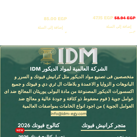
أقوى عروض بواقى تصدير
خصم 20%
كرانيش فيوتك
,
خصم 20%
ساده / A
47.15
EGP
58.94
EGP
85.00
EGP
إضافة إلى السلة
إضافة إلى السلة
Read More
الشركة العالمية لمواد الديكور IDM
متخصصين فى تصنيع مواد الديكور مثل كرانيش فيوتك و السرر و
البانوهات و الزوايا و الاعمدة و بلاطات ال ثري دي و فيوتك و جميع
اكسسورات الديكور المصنوعة من مادة البولى يوريثان المعالج ضد اى
عوامل جوية ( فوم مضغوط ذو كثافة و جودة عالية و معالج ضد
العوامل الجوية ) من اجود انواع الخامات بمواصفات العالمية
info@idm-egy.com
متجر كرانيش فيوتك
كتالوج فيوتك 2026
NEW
من نحن
تحميل كتالوج فيوتك 2026