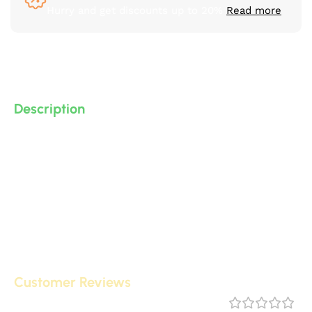
Hurry and get discounts up to 20%
Read more
Description
بانوهات ساده مودرن و نيو كلاسيك من البولى يوريثان – PU (
فوم مضغوط فيوتك ذو كثافة و جودة عالية و تفاصيل ثرى دى )
من انتاج IDM ،، يصلح لعمل براويز و ديكورات و على الجبس
بورد .. واخرى
Customer Reviews