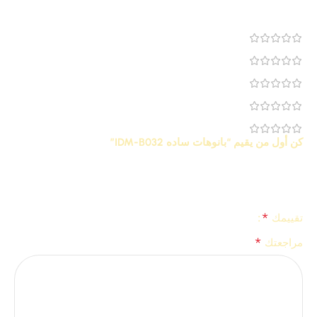
مراجعة 0
0
0
0
0
0
كن أول من يقيم “بانوهات ساده IDM-B032”
لن يتم نشر عنوان بريدك الإلكتروني.
الحقول الإلزامية مشار إليها
*
بـ
*
تقييمك
*
مراجعتك