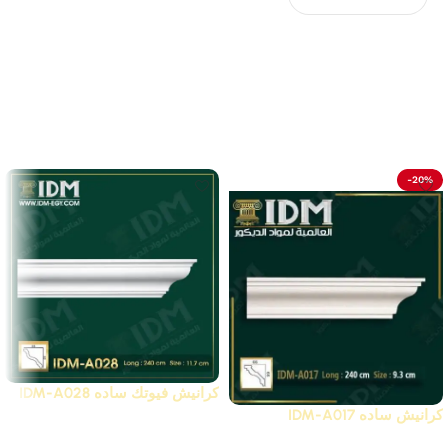
لا توجد مراجعات بعد.
Related Products
-20%
كرانيش فيوتك ساده IDM-A028
كرانيش ساده IDM-A017
أقوى عروض بواقى تصدير