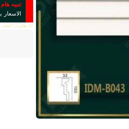
تنبيه هام 
الاسعار ب
يقارن
أضف إل