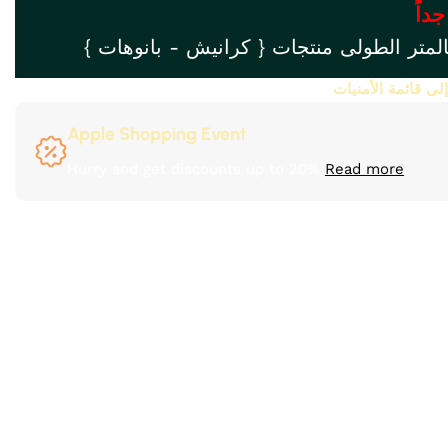
جداً
المتر الطولى منتجات { كرانيش - بانوهات }
ى قائمة الأمنيات
Apple Shopping Event
Hurry and get discounts up to 20%
Read more