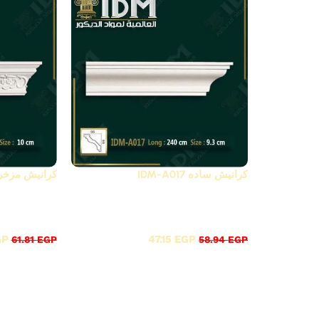
دير خصم
كرانيش ساده IDM-A017
كرانيش مزخرفة C020
أقوى عروض بواقى تصدير خصم
أقوى عروض
20%
20%
GP
47.15
EGP
61.81
EGP
58.94
EGP