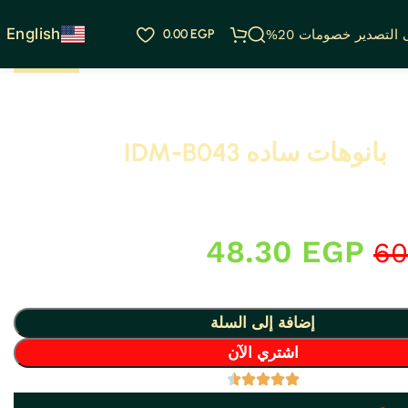
English
التصدير خصومات 20%
EGP
0.00
بانوهات ساده IDM-B043
بانوهات ساده مودرن و نيو كلاسيك من البولى يوريثان – PU ( فوم مضغوط فيوتك ذو
كثافة و جودة عالية و تفاصيل ثرى دى ) من انتاج IDM ،، يصلح لعمل براويز و ديكورات و
على الجبس بورد .. واخرى
48.30
EGP
60
إضافة إلى السلة
اشتري الآن