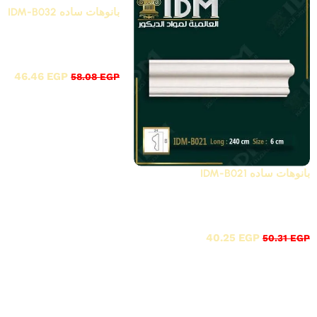
بانوهات ساده IDM-B032
أقوى عروض بواقى تص
20%
46.46
EGP
58.08
EGP
بانوهات ساده IDM-B021
أقوى عروض بواقى تصدير خصم
20%
40.25
EGP
50.31
EGP