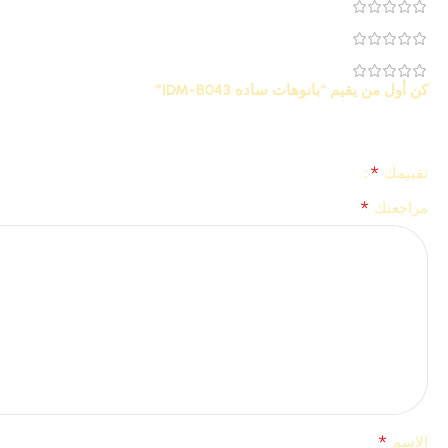
0
0
0
كن أول من يقيم “بانوهات ساده IDM-B043”
*
لن يتم نشر عنوان بريدك الإلكتروني.
الحقول الإلزامية مشار إليها بـ
*
تقييمك
*
مراجعتك
*
الاسم