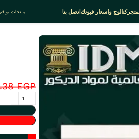
متجر
كتالوج واسعار فيوتك
اتصل بنا
منتجات بواقى 
.38
EGP