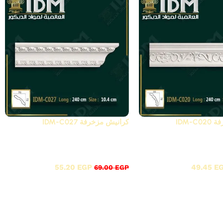
IDM-
كرانيش مزخرفة IDM-C027
 بواقى تصدير خصم
أقوى عروض بواقى تصدير خصم
20%
55.20
EGP
49.45
E
69.00
EGP