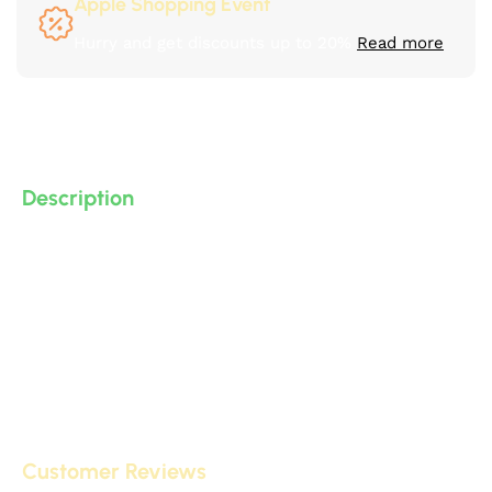
Apple Shopping Event
Hurry and get discounts up to 20%
Read more
Description
بانوهات مزخرفة بانوه كلاسيك مودرن و نيو كلاسيك من البولى
يوريثان – PU ( فوم مضغوط فيوتك ذو كثافة و جودة عالية و
تفاصيل ثرى دى ) من انتاج IDM ،، يصلح لعمل براويز و ديكورات
و على الجبس بورد .. واخرى
Customer Reviews