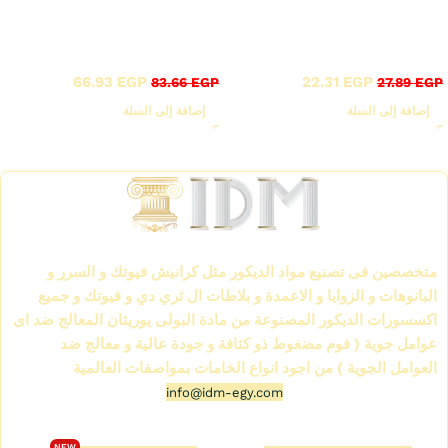
أقوى عروض بواقى تصدير
أقوى عروض بواقى تصدير
خصم 20%
خصم 20%
66.93
EGP
22.31
EGP
83.66
EGP
27.89
EGP
إضافة إلى السلة
إضافة إلى السلة
Read More
الشركة العالمية لمواد الديكور IDM
متخصصين فى تصنيع مواد الديكور مثل كرانيش فيوتك و السرر و
البانوهات و الزوايا و الاعمدة و بلاطات ال ثري دي و فيوتك و جميع
اكسسورات الديكور المصنوعة من مادة البولى يوريثان المعالج ضد اى
عوامل جوية ( فوم مضغوط ذو كثافة و جودة عالية و معالج ضد
العوامل الجوية ) من اجود انواع الخامات بمواصفات العالمية
info@idm-egy.com
متجر كرانيش فيوتك
كتالوج فيوتك 2026
NEW