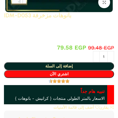
انقر للتكبير
بانوهات مزخرفة IDM-D053
بانوهات مزخرفة بانوه كلاسيك مودرن و نيو كلاسيك من البولى
يوريثان – PU ( فوم مضغوط فيوتك ذو كثافة و جودة عالية و
تفاصيل ثرى دى ) من انتاج IDM ،، يصلح لعمل براويز و ديكورات و
على الجبس بورد .. واخرى
79.58
EGP
99.48
EGP
إضافة إلى السلة
اشتري الآن
تنبيه هام جداً
الاسعار بالمتر الطولى منتجات { كرانيش - بانوهات }
يقارن
أضف إلى قائمة الأمنيات