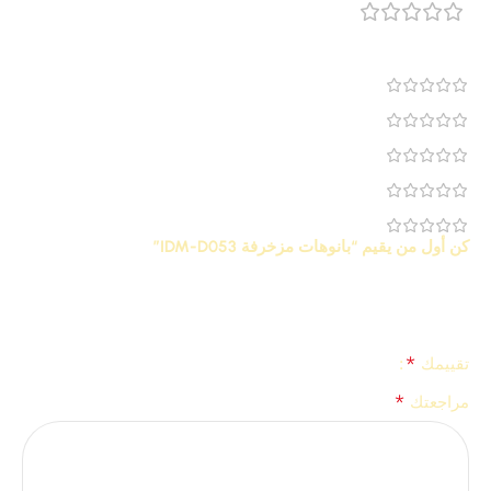
مراجعة 0
0
0
0
0
0
كن أول من يقيم “بانوهات مزخرفة IDM-D053”
لن يتم نشر عنوان بريدك الإلكتروني.
الحقول الإلزامية مشار إليها
*
بـ
*
تقييمك
*
مراجعتك