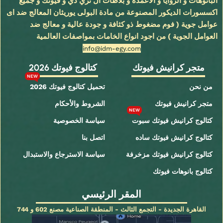
البانوهات و الزوايا و الاعمدة و بلاطات ال ثري دي و فيوتك و جميع
اكسسورات الديكور المصنوعة من مادة البولى يوريثان المعالج ضد اى
عوامل جوية ( فوم مضغوط ذو كثافة و جودة عالية و معالج ضد
العوامل الجوية ) من اجود انواع الخامات بمواصفات العالمية
info@idm-egy.com
متجر كرانيش فيوتك
كتالوج فيوتك 2026
NEW
من نحن
تحميل كتالوج فيوتك 2026
متجر كرانيش فيوتك
الشروط والأحكام
NEW
كتالوج كرانيش فيوتك سبوت
سياسة الخصوصية
كتالوج كرانيش فيوتك ساده
اتصل بنا
كتالوج كرانيش فيوتك مزخرفة
سياسة الاسترجاع والاستبدال
كتالوج بانوهات فيوتك
المقر الرئيسي
القاهرة الجديدة - التجمع الثالث - المنطقة الصناعية مصنع 602 و 744