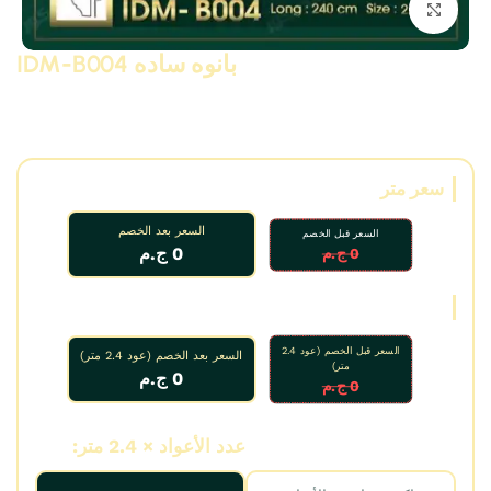
انقر للتكبير
بانوه ساده IDM-B004
بانوه ساده مودرن و نيو كلاسيك من البولى يوريثان – PU ( فوم
مضغوط فيوتك ذو كثافة و جودة عالية و تفاصيل ثرى دى ) من انتاج
IDM ،، يصلح لعمل براويز و ديكورات و على الجبس بورد .. واخرى
سعر متر
السعر بعد الخصم
السعر قبل الخصم
0 ج.م
0 ج.م
سعر عود
السعر قبل الخصم (عود 2.4
السعر بعد الخصم (عود 2.4 متر)
متر)
0 ج.م
0 ج.م
عدد الأمتار:
عدد الأعواد × 2.4 متر: