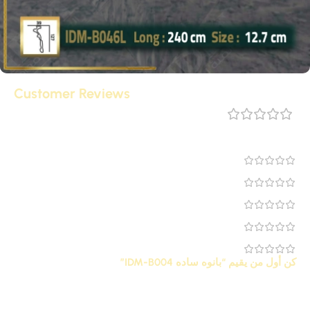
Customer Reviews
مراجعة 0
0
0
0
0
0
كن أول من يقيم “بانوه ساده IDM-B004”
لن يتم نشر عنوان بريدك الإلكتروني.
الحقول الإلزامية مشار إليها
*
بـ