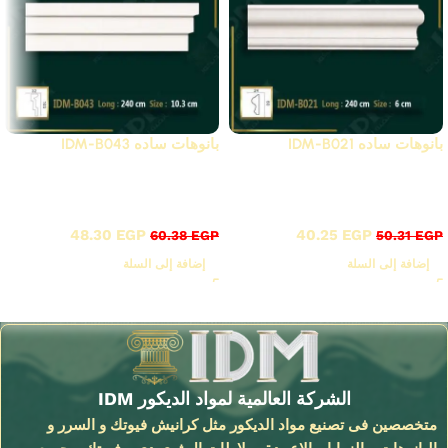
بانوهات ساده IDM-B021
بانوهات ساده IDM-B043
أقوى عروض بواقى تصدير
أقوى عروض بواقى تصدير
خصم 20%
خصم 20%
48.30
EGP
40.25
EGP
60.38
EGP
50.31
EGP
إضافة إلى السلة
إضافة إلى السلة
Read More
الشركة العالمية لمواد الديكور IDM
متخصصين فى تصنيع مواد الديكور مثل كرانيش فيوتك و السرر و