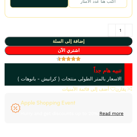
إضافة إلى السلة
اشتري الآن
تنبيه هام جداً
الاسعار بالمتر الطولى منتجات { كرانيش - بانوهات }
يقارن
أضف إلى قائمة الأمنيات
Apple Shopping Event
Hurry and get discounts up to 20%
Read more