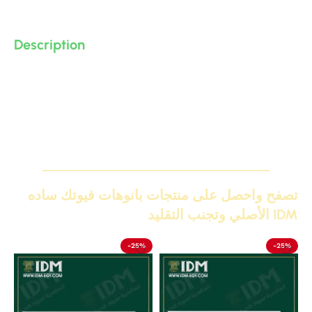
Description
بانوه ساده مودرن و نيو كلاسيك من البولى يوريثان – PU ( فوم
مضغوط فيوتك ذو كثافة و جودة عالية و تفاصيل ثرى دى ) من
انتاج IDM ،، يصلح لعمل براويز و ديكورات و على الجبس بورد ..
واخرى
تصفح واحصل على منتجات بانوهات فيوتك ساده
IDM الأصلي وتجنب التقليد
-25%
-25%