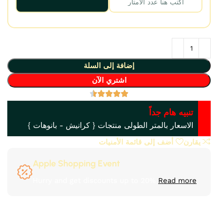
إضافة إلى السلة
اشتري الآن
تنبيه هام جداً
الاسعار بالمتر الطولى منتجات { كرانيش - بانوهات }
يقارن
أضف إلى قائمة الأمنيات
Apple Shopping Event
Hurry and get discounts up to 20%
Read more