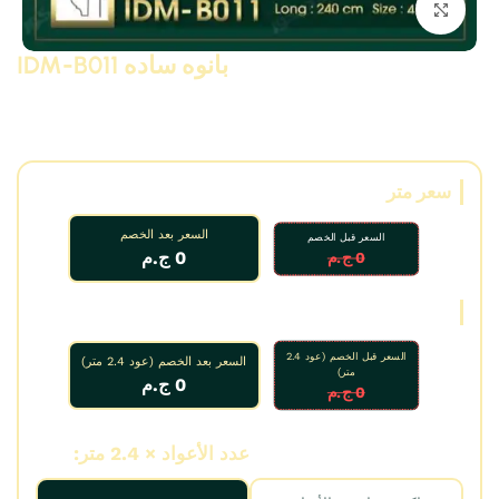
انقر للتكبير
بانوه ساده IDM-B011
بانوه ساده مودرن و نيو كلاسيك من البولى يوريثان – PU ( فوم
مضغوط فيوتك ذو كثافة و جودة عالية و تفاصيل ثرى دى ) من انتاج
IDM ،، يصلح لعمل براويز و ديكورات و على الجبس بورد .. واخرى
سعر متر
السعر بعد الخصم
السعر قبل الخصم
0 ج.م
0 ج.م
سعر عود
السعر قبل الخصم (عود 2.4
السعر بعد الخصم (عود 2.4 متر)
متر)
0 ج.م
0 ج.م
عدد الأمتار:
عدد الأعواد × 2.4 متر: