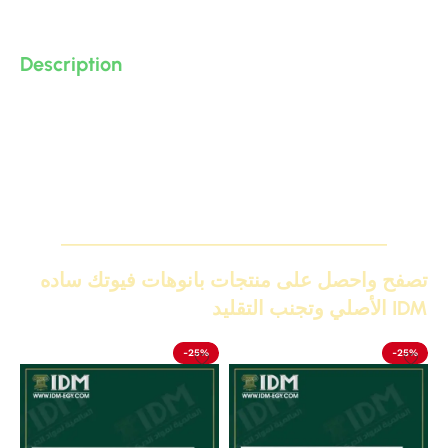
Description
بانوه ساده مودرن و نيو كلاسيك من البولى يوريثان – PU ( فوم
مضغوط فيوتك ذو كثافة و جودة عالية و تفاصيل ثرى دى ) من
انتاج IDM ،، يصلح لعمل براويز و ديكورات و على الجبس بورد ..
واخرى
تصفح واحصل على منتجات بانوهات فيوتك ساده
IDM الأصلي وتجنب التقليد
-25%
-25%