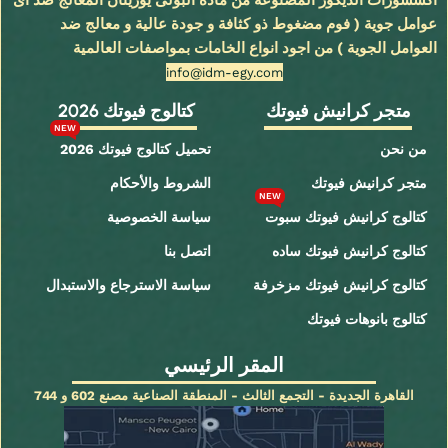
اكسسورات الديكور المصنوعة من مادة البولى يوريثان المعالج ضد اى
عوامل جوية ( فوم مضغوط ذو كثافة و جودة عالية و معالج ضد
العوامل الجوية ) من اجود انواع الخامات بمواصفات العالمية
info@idm-egy.com
متجر كرانيش فيوتك
كتالوج فيوتك 2026
NEW
من نحن
تحميل كتالوج فيوتك 2026
متجر كرانيش فيوتك
الشروط والأحكام
NEW
كتالوج كرانيش فيوتك سبوت
سياسة الخصوصية
كتالوج كرانيش فيوتك ساده
اتصل بنا
كتالوج كرانيش فيوتك مزخرفة
سياسة الاسترجاع والاستبدال
كتالوج بانوهات فيوتك
المقر الرئيسي
القاهرة الجديدة - التجمع الثالث - المنطقة الصناعية مصنع 602 و 744