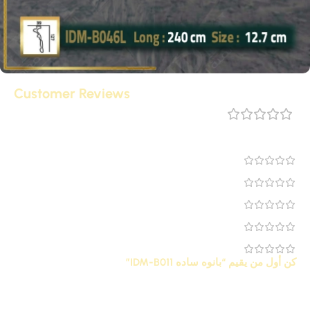
Customer Reviews
مراجعة 0
0
0
0
0
0
كن أول من يقيم “بانوه ساده IDM-B011”
لن يتم نشر عنوان بريدك الإلكتروني.
الحقول الإلزامية مشار إليها
*
بـ