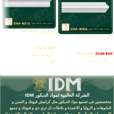
بانوه ساده IDM-B015
بانوه ساده IDM-B004
B - بانوهات ساده
B - بانوهات ساده
40.00
EGP
20.25
EGP
27.00
EGP
إضافة إلى السلة
إضافة إلى السلة
Read More
الشركة العالمية لمواد الديكور IDM
متخصصين فى تصنيع مواد الديكور مثل كرانيش فيوتك و السرر و
البانوهات و الزوايا و الاعمدة و بلاطات ال ثري دي و فيوتك و جميع