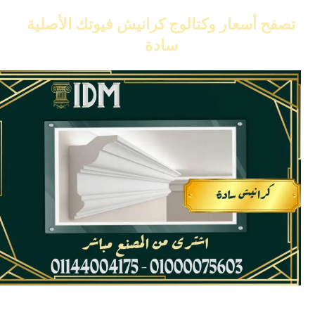
تصفح أسعار وكتالوج كرانيش فيوتك الأصلية
سادة
حصريا كرانيش فيوتك ساده idm من المصنع مباشر