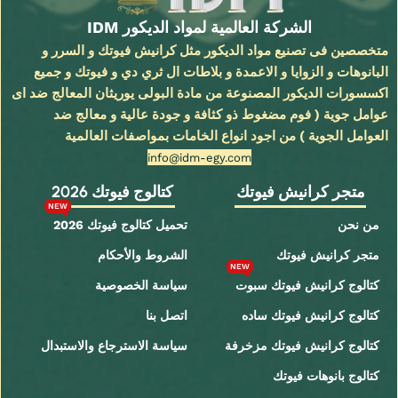
الشركة العالمية لمواد الديكور IDM
متخصصين فى تصنيع مواد الديكور مثل كرانيش فيوتك و السرر و
البانوهات و الزوايا و الاعمدة و بلاطات ال ثري دي و فيوتك و جميع
اكسسورات الديكور المصنوعة من مادة البولى يوريثان المعالج ضد اى
عوامل جوية ( فوم مضغوط ذو كثافة و جودة عالية و معالج ضد
العوامل الجوية ) من اجود انواع الخامات بمواصفات العالمية
info@idm-egy.com
متجر كرانيش فيوتك
كتالوج فيوتك 2026
NEW
من نحن
تحميل كتالوج فيوتك 2026
متجر كرانيش فيوتك
الشروط والأحكام
NEW
كتالوج كرانيش فيوتك سبوت
سياسة الخصوصية
كتالوج كرانيش فيوتك ساده
اتصل بنا
كتالوج كرانيش فيوتك مزخرفة
سياسة الاسترجاع والاستبدال
كتالوج بانوهات فيوتك