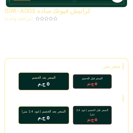
كرانيش فيوتك ساده IDM-A005
(مراجعة واحدة)
كرانيش فيوتك ساده موديل A005 (مقاس 6.8 سم)
مودرن و
كرانيش فيوتك نيو كلاسيك من البولى يوريثان – PU ( فوم مضغوط
فيوتك ذو كثافة و جودة عالية و تفاصيل ثرى دى ) من انتاج فيوتك
IDM ،، تصلح كرانيش ريسبشن و كرانيش حمام و كرانيش مطابخ و
ديكورات و على الجبس بورد
سعر متر
السعر بعد الخصم
السعر قبل الخصم
0 ج.م
0 ج.م
سعر عود
السعر قبل الخصم (عود 2.4
السعر بعد الخصم (عود 2.4 متر)
متر)
0 ج.م
0 ج.م