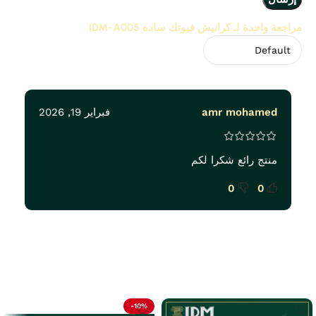
مراجعة واحدة لـ
كرانيش فيوتك ساده IDM-A005
amr mohamed
فبراير 19, 2026
منتج رائع شكرا لكم
0
0
Related Products
-10%