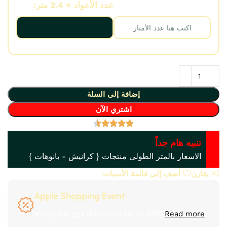
عدد الأمتار:
عدد الأعواد × 2.4 متر:
إضافة إلى السلة
اشتري الآن
تنبيه هام جداً
الاسعار بالمتر الطولى منتجات { كرانيش - بانوهات }
يقارن
أضف إلى قائمة الأمنيات
Apple Shopping Event
Hurry and get discounts up to 20%
Read more