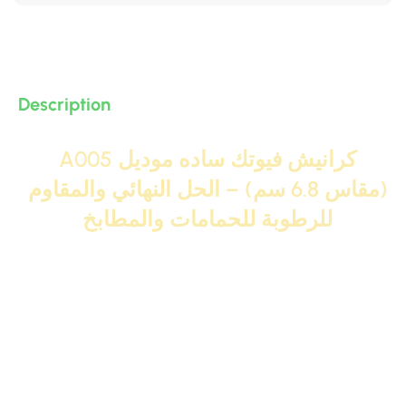
Description
كرانيش فيوتك ساده موديل A005
(مقاس 6.8 سم) – الحل النهائي والمقاوم
للرطوبة للحمامات والمطابخ
وداعاً لمشاكل الجبس في الأماكن الرطبة! كرانيش فيوتك IDM
موديل
A005
هو الاختيار الرقم 1 والحل الجذري لتشطيب
الحمامات والمطابخ
. بمقاس دقيق
6.8 سم
، صممت هذه
الكرنيشة خصيصاً لتناسب المساحات التي تعاني من أبخرة
المياه والدهون، حيث توفر حلاً جمالياً وعملياً في آن واحد.
تصميمها الـ
ساده
والانسيابي يجعلها سهلة التنظيف جداً (ميزة