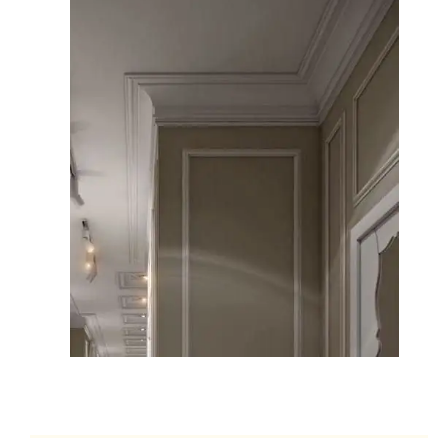
كرانيش فيوتك الأصلية – اكتشف كتالوج 2026 لأفضل
تصميمات كرانيش السقف والبولي يوريثان