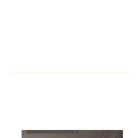
يضيق المكان.
نضافة وصحة:
تصميمها الـ
ساده
بيخلي تنضيف الدهون منها
سهل جداً بمسحة خفيفة، والأهم إنها
مضادة للبكتيريا
والفطريات
، يعني مفيش “عفن” أسود هيتكون عليها أبداً.
توفير في الصيانة:
ركبها وانسى.. مش هتحتاج ترميم ولا معجون
كل شوية بسبب الرطوبة، هي حل “العمر الطويل” للأماكن
الصعبة.
اتصل بنا الآن واحصل على خصومات وأسعار مميزة
📞 للاتصال: 01000075603
📱 للتواصل عبر واتساب: 01144004177
تواصل معنا الآن