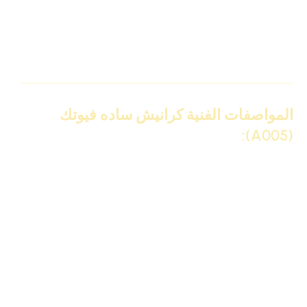
هامة في المطابخ)، كما أنها تعمل كفواصل أنيقة جداً فوق
السيراميك أو وحدات المطبخ العلوية. بفضل خامتها المتطورة،
تنهي هذه الكرنيشة تماماً مأساة تقشير الدهانات أو تعفن
الجبس، لتمنحك سقفاً نظيفاً وصحياً مدى الحياة.
المواصفات الفنية كرانيش ساده فيوتك
(A005):
المواصفة
التفاصيل
كود المنتج
IDM-A005
كرانيش فيوتك ساده (Waterproof /
التصنيف
Kitchen & Bath)
عرض الوجه
6.8 سم
(المقاس)