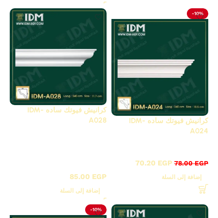
-10%
كرانيش فيوتك ساده IDM-
A028
كرانيش فيوتك ساده IDM-
A024
أقوى عروض بواقى تصدير
كرانيش فيوتك ساده / A
خصم 20%
كرانيش فيوتك
,
70.20
EGP
78.00
EGP
ساده / A
85.00
EGP
إضافة إلى السلة
إضافة إلى السلة
-10%