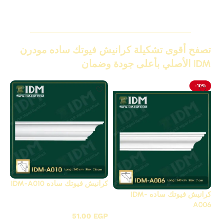
تصفح أقوى تشكيلة كرانيش فيوتك ساده مودرن
IDM الأصلي بأعلى جودة وضمان
-10%
كرانيش فيوتك ساده IDM-A010
كرانيش فيوتك ساده IDM-
كرانيش فيوتك ساده / A
A006
51.00
EGP