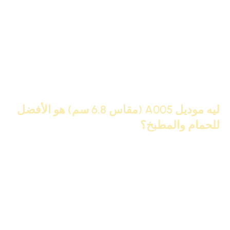
طول العود
240 سم
بولي يوريثان (فيوتك عالي الكثافة ومضاد
الخامة
للماء)
الاستخدام
حمامات، مطابخ، غرف غسيل، مناطق
الأمثل
رطبة
ليه موديل A005 (مقاس 6.8 سم) هو الأفضل
للحمام والمطبخ؟
ضد الماء والبخار 100%:
دي أهم ميزة.. الخامة دي مش بتتأثر
ببخار الدش ولا حرارة المطبخ، يعني استحالة تقشر أو تفرول أو
تقع زي الجبس البلدي والمصيص.
مقاس ذكي جداً:
الـ
6.8 سم
مقاس مثالي للمساحات الضيقة
زي الحمامات، وكمان بيركب فوق تقفيل السيراميك أو فوق
كبائن المطبخ عشان يقفل الفراغ ويدي شكل جمالي من غير ما