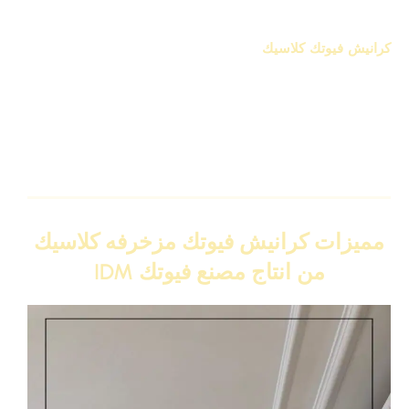
بيدوّر على لمسة فخامة حقيقية للسقف
كرانيش فيوتك كلاسيك
من IDM هي الاختيار المثالي لأي حد
بيدوّر على لمسة فخامة حقيقية للسقف، مع الحفاظ على
البساطة والجودة العالية. التصميم الكلاسيكي هنا مش مجرد
شكل، لكنه دمج بين نقوش راقية وخامة متطورة بتدي قوة،
خفة، وثبات ممتاز في أي مساحة سواء كانت شقة أو فيلا أو
مساحة تجارية.
مميزات كرانيش فيوتك مزخرفه كلاسيك
من انتاج مصنع فيوتك IDM