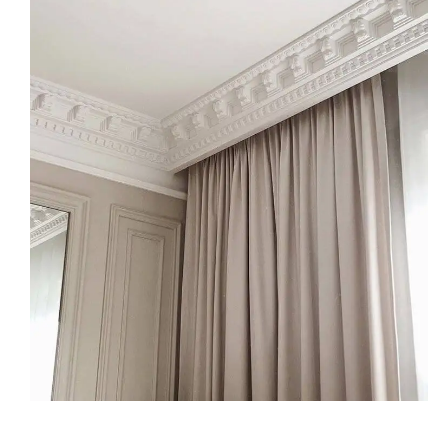
كرانيش فيوتك كلاسيك من IDM هي الاختيار المثالي لأي حد