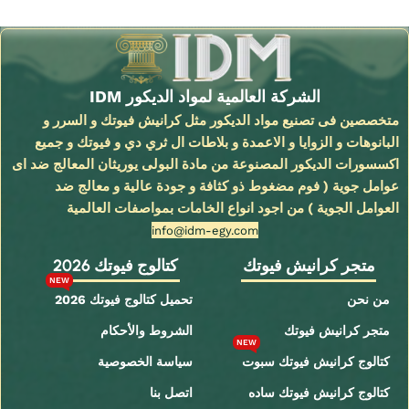
Read More
الشركة العالمية لمواد الديكور IDM
متخصصين فى تصنيع مواد الديكور مثل كرانيش فيوتك و السرر و
البانوهات و الزوايا و الاعمدة و بلاطات ال ثري دي و فيوتك و جميع
اكسسورات الديكور المصنوعة من مادة البولى يوريثان المعالج ضد اى
عوامل جوية ( فوم مضغوط ذو كثافة و جودة عالية و معالج ضد
العوامل الجوية ) من اجود انواع الخامات بمواصفات العالمية
info@idm-egy.com
متجر كرانيش فيوتك
كتالوج فيوتك 2026
NEW
من نحن
تحميل كتالوج فيوتك 2026
متجر كرانيش فيوتك
الشروط والأحكام
NEW
كتالوج كرانيش فيوتك سبوت
سياسة الخصوصية
كتالوج كرانيش فيوتك ساده
اتصل بنا