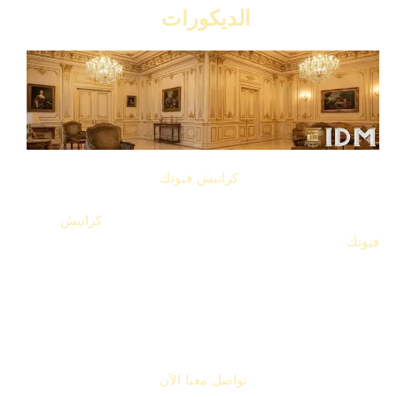
الديكورات
ممكن تستخدم تصميمات
كرانيش فيوتك
مزخرفه كلاسيك في
غرف النوم، الصالونات، الريسيبشن، الممرات، وأي مساحة
محتاجة لمسة فنية في السقف. شكلها بيمشي مع
كرانيش
فيوتك
مودرن، نيو كلاسيك، وكمان الكلاسيك الكامل.
اتصل بنا الآن واحصل على خصومات وأسعار مميزة
📞 للاتصال: 01000075603
💬 واتساب: 01144004179
تواصل معنا الآن