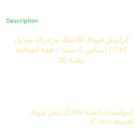
Description
كرانيش فيوتك كلاسيك مزخرفة موديل
C045 (مقاس 12 سم) – قمة الفخامة
بتقنية 3D
موديل
C045
بمقاس
12 سم
هو الاختيار الأمثل لأصحاب الذوق
الرفيع ضمن مجموعة
كرانيش فيوتك كلاسيك مزخرفة
. هذا
الحجم المميز يمنح الزخارف مساحة واسعة للظهور بتقنية
3D
،
مما يحول سقف غرفتك إلى تحفة معمارية تنطق بالفخامة.
المواصفات الفنية IDM كرانيش فيوتك
كلاسيك (C045) :
المواصفة
التفاصيل