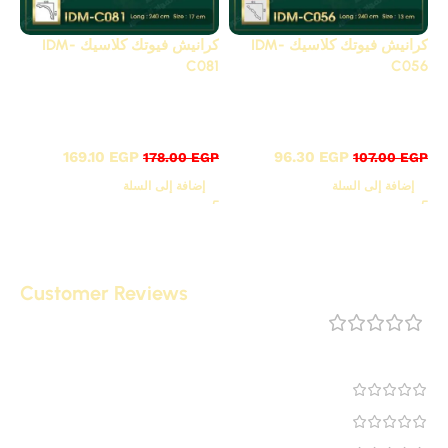
كرانيش فيوتك كلاسيك IDM-
كرانيش فيوتك كلاسيك IDM-
C081
C056
C - كرانيش كلاسيك
C - كرانيش كلاسيك
مزخرفة
مزخرفة
169.10
EGP
96.30
EGP
178.00
EGP
107.00
EGP
إضافة إلى السلة
إضافة إلى السلة
Customer Reviews
مراجعة 0
0
0