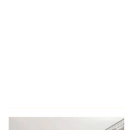
كود المنتج
IDM-C045
كرانيش فيوتك كلاسيك مزخرفة
التصنيف
(Original IDM)
عرض الوجه
12 سم
(المقاس)
طول العود
240 سم
الخامة
بولي يوريثان (فيوتك عالي الكثافة)
منتج أصلي رقم 1 (Premium
الجودة
Quality)