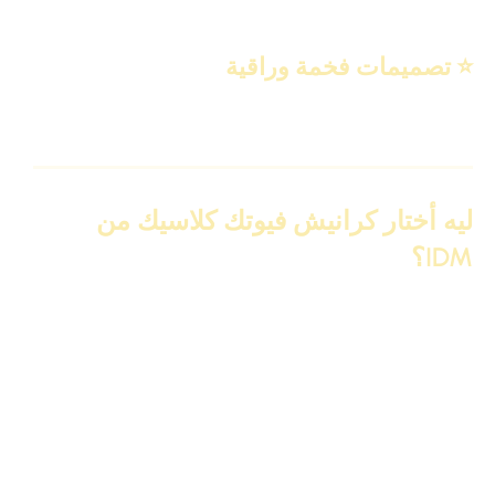
خامة خفيفة ومناسبة لأي فني… وبتوفر وقت وجهد كبير.
⭐
تصميمات فخمة وراقية
نقوش كلاسيكية دقيقة بتضيف لمسة فخامة لأي سقف فورًا.
ليه أختار كرانيش فيوتك كلاسيك من
IDM؟
اختيارك لكرانيش فيوتك مزخرفه كلاسيك من IDM يعني إنك
بتاخد منتج مضمون، خامة أصلية، وتصميمات مش موجودة في
السوق إلا عندك. كل قطعة بتتميز بجودة عالية، ومقاومة ممتازة
للرطوبة، مع تشطيب ناعم ومتين يعيش سنين. كمان IDM بتوفر
تنوع كبير في المقاسات والتصميمات، سواء كلاسيك، نيو
كلاسيك أو مودرن، وده بيدي حرية كاملة للمصمم إنه ينفّذ أي
رؤية في الديكور بسهولة.