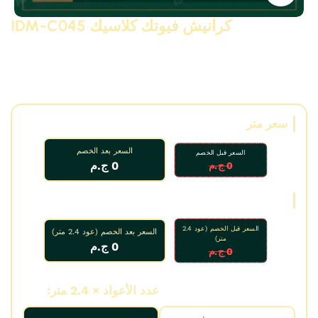
كرانيش فيوتك كلاسيك IDM-C045
كرانيش فيوتك كلاسيك مزخرفة موديل C045 (مقاس 12 سم)
ونيو
كلاسيك من البولى يوريثان – PU ( فوم مضغوط فيوتك ذو كثافة و
جودة عالية و تفاصيل ثرى دى ) من انتاج IDM ،، تصلح غرف و
ديكورات و على الجبس بورد …. واخرى
سعر متر
السعر بعد الخصم
السعر قبل الخصم
0 ج.م
0 ج.م
سعر عود
السعر قبل الخصم (عود 2.4
السعر بعد الخصم (عود 2.4 متر)
متر)
0 ج.م
0 ج.م
عدد الأمتار:
عدد الأعواد × 2.4 متر: