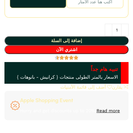
إضافة إلى السلة
اشتري الآن
تنبيه هام جداً
الاسعار بالمتر الطولى منتجات { كرانيش - بانوهات }
يقارن
أضف إلى قائمة الأمنيات
Apple Shopping Event
Hurry and get discounts up to 20%
Read more