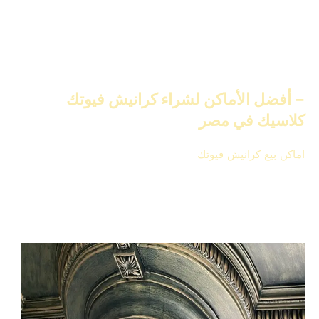
غير إننا بنوفر دعم كامل، كتالوجات محدثة، وخدمة عملاء
تساعدك تختار الشكل الأنسب للمكان.
وده السبب اللي بيخلّي
IDM دايمًا رقم 1 في سوق كرانيش
الفيوتك في مصر
.
– أفضل الأماكن لشراء كرانيش فيوتك
كلاسيك في مصر
اماكن بيع كرانيش فيوتك
في المدن الكبرى مثل القاهرة
والإسكندرية، ستجد العديد من المحلات الموثوقة.
في القاهرة، يمكنك زيارة متجر كرانيش فيوتك IDM. هناك
تشكيلة كبيرة من الكرانيش بأشكال متنوعة.