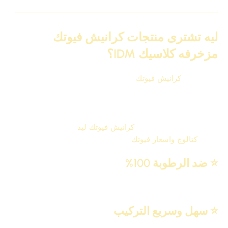
ليه تشترى منتجات كرانيش فيوتك
مزخرفه كلاسيك IDM؟
IDM بتقدم
كرانيش فيوتك
كلاسيك بخامة أصلية وجودة ثابتة في
كل منتج، مع تشطيب عالي ونقوش واضحة مش بتبهت ولا
تتقشر. غير إن خدمة ما بعد البيع ممتازة، والكتالوجات دايمًا
بتكون محدثة وبتساعدك تختار الأنسب.
اشترى من المصنع مباشر
كرانيش فيوتك ليد
و تصفح ايضاً
أفضل
كتالوج واسعار فيوتك
IDM لعام 2026
⭐
ضد الرطوبة 100%
يحافظ على شكله وجودته بدون أي تأثر في المطابخ والحمّامات.
⭐
سهل وسريع التركيب