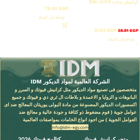
كرانيش ليد فيوتك ساده / A
كرانيش ساده IDM-A009
78.00
EGP
أقوى عروض بواقى تصدير
إضافة إلى السلة
خصم 20%
31.05
EGP
38.81
EGP
إضافة إلى السلة
Read More
الشركة العالمية لمواد الديكور IDM
متخصصين فى تصنيع مواد الديكور مثل كرانيش فيوتك و السرر و
البانوهات و الزوايا و الاعمدة و بلاطات ال ثري دي و فيوتك و جميع
اكسسورات الديكور المصنوعة من مادة البولى يوريثان المعالج ضد اى
عوامل جوية ( فوم مضغوط ذو كثافة و جودة عالية و معالج ضد
العوامل الجوية ) من اجود انواع الخامات بمواصفات العالمية
info@idm-egy.com
متجر كرانيش فيوتك
كتالوج فيوتك 2026