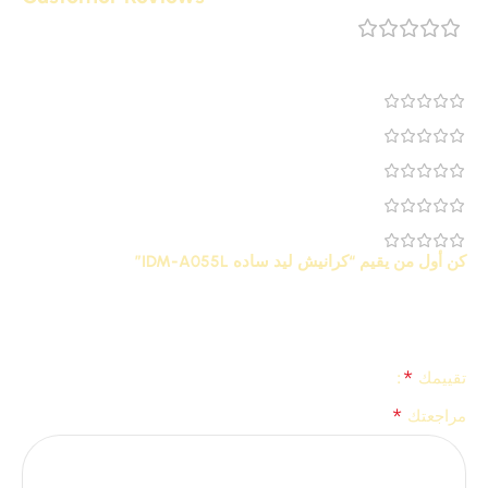
مراجعة 0
0
0
0
0
0
كن أول من يقيم “كرانيش ليد ساده IDM-A055L”
لن يتم نشر عنوان بريدك الإلكتروني.
الحقول الإلزامية مشار إليها
*
بـ
*
تقييمك
*
مراجعتك