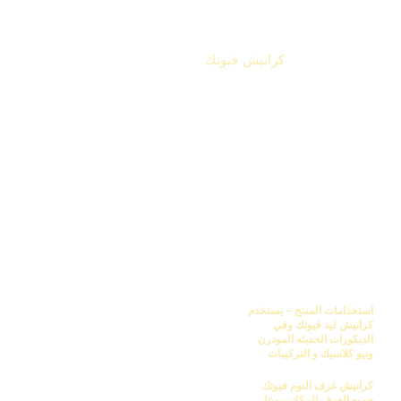
ذو كثافة و جودة عالية و تفاصيل 3D ) من انتاج IDM ،، تصلح
كرانيش غرف نوم فيوتك , كرانيش غرف اطفال فيوتك , كرانيش
رسيبشن فيوتك ,
كرانيش فيوتك
كرانيش فيوتك تركب ليد بسيطه
في التصميم كود A020-L منتج
من خامات البوليي يوريثان PU
(المعروف باسم فيوتك) من انتاج
و مواصفات شركه فيوتك IDM
A055-L
المعالج ضدد المياه والبكتريا
والرطوبه والاملاح والحشرات
ومقاوم للكسر
استخدامات المنتج – يستخدم
كرانيش ليد فيوتك وفي
الديكورات الحديثه المودرن
ونيو كلاسيك و التركيبات
كرانيش
غرف النوم فيوتك
جميع الغرف المكاتب
وعلي