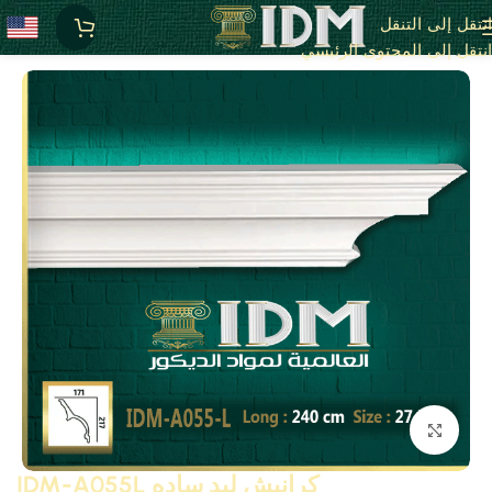
انتقل إلى التنقل
الرئيسية
كرانيش ليد فيوتك ساده / A
انتقل إلى المحتوى الرئيسي
انقر للتكبير
كرانيش ليد ساده IDM-A055L