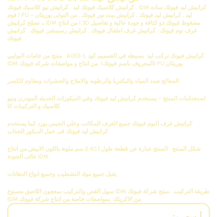
كرانيش ليد فيوتك ساده
IDM , كرانيش كلاسيك فيوتك ليد , كرانيش نيو كلاسيك فيوتك
ليد , كرانيش ليد فيوتك , كرانيش بيت نور فيوتك , من البولى يوريثان – PU ( فوم
مضغوط فيوتك ذو كثافة و جودة عالية و تفاصيل 3D ) من انتاج IDM ،، تصلح كرانيش
غرف نوم فيوتك , كرانيش غرف اطفال فيوتك , كرانيش رسيبشن فيوتك ,
كرانيش
فيوتك
كرانيش فيوتك تركب ليد بسيطه في التصميم كود
A055-L
منتج من خامات البوليي
يوريثان
PU
(المعروف باسم فيوتك) من انتاج و مواصفات شركه فيوتك
IDM
المعالج ضدد المياه والبكتريا والرطوبه والاملاح والحشرات ومقاوم للكسر
استخدامات المنتج – يستخدم كرانيش ليد فيوتك وفي الديكورات الحديثه المودرن ونيو
كلاسيك و التركيبات كا
كرانيش
غرف النوم فيوتك جميع الغرف المكاتب
وعلي الجبس بورد كما يستخدم
كرانيش ليد
فيوتك فى عمل الديكور الجذاب
شكل المنتج : المنتج عبارة عن قطعة طول ا 2.40 سم ملونة باللون الابيض من انتاج
IDM
عالى الجودة
يقبل جميع مواد التشطيب وجميع انواع الدهانات
طريقة التركيب : منتج شركة فيوتك
IDM
سهل القص والتركيب بمعجون اللاصق مصنوع
من الاكريلك بمواصفات خاصة من انتاج شركة فيوتك
IDM
سعر متر