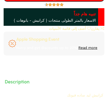
تنبيه هام جداً
الاسعار بالمتر الطولى منتجات { كرانيش - بانوهات }
يقارن
أضف إلى قائمة الأمنيات
Apple Shopping Event
Hurry and get discounts up to 20%
Read more
Description
كرانيش ليد ساده فيوتك
IDM , كرانيش كلاسيك فيوتك ليد ,
كرانيش نيو كلاسيك فيوتك ليد , كرانيش ليد فيوتك , كرانيش
بيت نور فيوتك , من البولى يوريثان – PU ( فوم مضغوط فيوتك