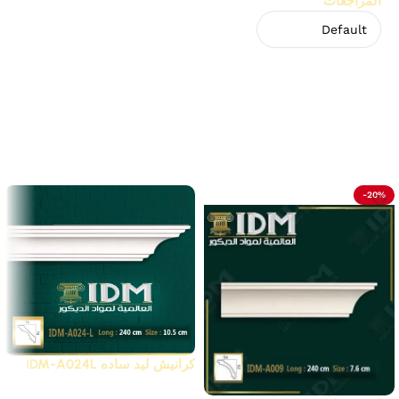
المراجعات
لا توجد مراجعات بعد.
Related Products
-20%
كرانيش ليد ساده IDM-A024L