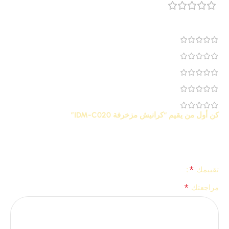
مراجعة 0
0
0
0
0
0
كن أول من يقيم “كرانيش مزخرفة IDM-C020”
لن يتم نشر عنوان بريدك الإلكتروني.
الحقول الإلزامية مشار إليها
*
بـ
*
تقييمك
*
مراجعتك