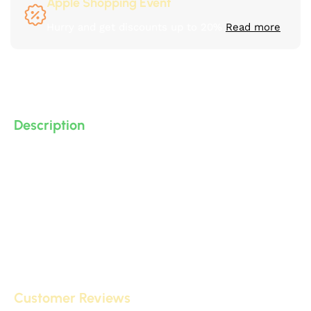
Apple Shopping Event
Hurry and get discounts up to 20%
Read more
Description
كرانيش مزخرفة كلاسيك و نيو كلاسيك من البولى يوريثان – PU
( فوم مضغوط فيوتك ذو كثافة و جودة عالية و تفاصيل ثرى دى
) من انتاج IDM ،، تصلح حمام و مطبخ و ديكورات و على الجبس
بورد …. واخرى
Customer Reviews