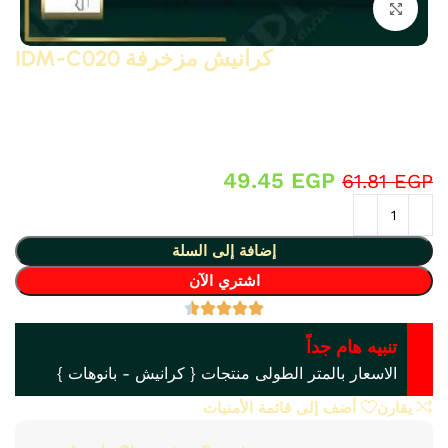
انقر للتكبير
كرانيش مزخرفة IDM-C020
كرانيش مزخرفة كلاسيك و نيو كلاسيك من البولى يوريثان – PU (
فوم مضغوط فيوتك ذو كثافة و جودة عالية و تفاصيل ثرى دى ) من
انتاج IDM ،، تصلح حمام و مطبخ و ديكورات و على الجبس بورد ….
واخرى
49.45
EGP
61.81
EGP
إضافة إلى السلة
اشتري الآن
تنبيه هام جداً
الاسعار بالمتر الطولى منتجات { كرانيش - بانوهات }
يقارن
أضف إلى قائمة الأمنيات