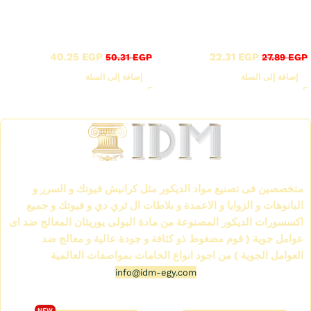
أقوى عروض بواقى تصدير
أقوى عروض بواقى تصدير
خصم 20%
خصم 20%
40.25
EGP
22.31
EGP
50.31
EGP
27.89
EGP
إضافة إلى السلة
إضافة إلى السلة
Read More
الشركة العالمية لمواد الديكور IDM
متخصصين فى تصنيع مواد الديكور مثل كرانيش فيوتك و السرر و
البانوهات و الزوايا و الاعمدة و بلاطات ال ثري دي و فيوتك و جميع
اكسسورات الديكور المصنوعة من مادة البولى يوريثان المعالج ضد اى
عوامل جوية ( فوم مضغوط ذو كثافة و جودة عالية و معالج ضد
العوامل الجوية ) من اجود انواع الخامات بمواصفات العالمية
info@idm-egy.com
متجر كرانيش فيوتك
كتالوج فيوتك 2026
NEW