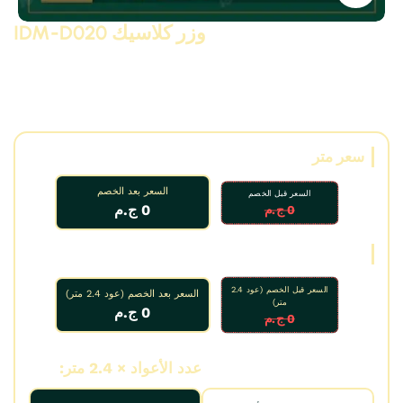
وزر كلاسيك IDM-D020
وزر كلاسيك بانوهات كلاسيك مودرن و نيو كلاسيك من البولى
يوريثان – PU ( فوم مضغوط فيوتك ذو كثافة و جودة عالية و
تفاصيل ثرى دى ) من انتاج IDM ،، يصلح للفصل بين البانوهات و
لعمل ديكورات و على الجبس بورد .. واخرى
سعر متر
السعر بعد الخصم
السعر قبل الخصم
0 ج.م
0 ج.م
سعر عود
السعر قبل الخصم (عود 2.4
السعر بعد الخصم (عود 2.4 متر)
متر)
0 ج.م
0 ج.م
عدد الأمتار:
عدد الأعواد × 2.4 متر: