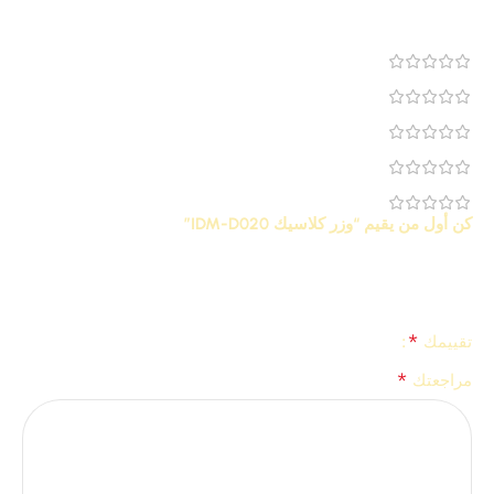
مراجعة 0
0
0
0
0
0
كن أول من يقيم “وزر كلاسيك IDM-D020”
لن يتم نشر عنوان بريدك الإلكتروني.
الحقول الإلزامية مشار إليها
*
بـ
*
تقييمك
*
مراجعتك