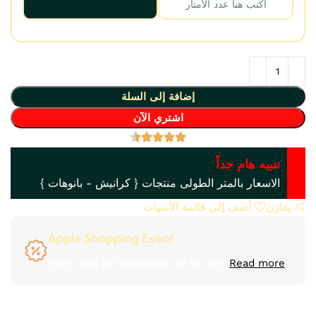
إضافة إلى السلة
اشتري الآن
تنبيه هام جداً
الاسعار بالمتر الطولى منتجات { كرانيش - بانوهات }
يقارن
أضف إلى قائمة الأمنيات
Apple Shopping Event
Hurry and get discounts up to 20%
Read more