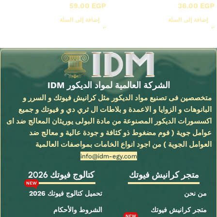
59.00
EGP
36.00
EGP
إضافة إلى السلة
إضافة إلى السلة
Read More
الشركة العالمية لمواد الديكور IDM
متخصصين فى تصنيع مواد الديكور مثل كرانيش فيوتك و السرر و
البانوهات و الزوايا و الاعمدة و بلاطات ال ثري دي و فيوتك و جميع
اكسسورات الديكور المصنوعة من مادة البولى يوريثان المعالج ضد اى
عوامل جوية ( فوم مضغوط ذو كثافة و جودة عالية و معالج ضد
العوامل الجوية ) من اجود انواع الخامات بمواصفات العالمية
info@idm-egy.com
متجر كرانيش فيوتك
كتالوج فيوتك 2026
NEW
من نحن
تحميل كتالوج فيوتك 2026
متجر كرانيش فيوتك
الشروط والأحكام
NEW