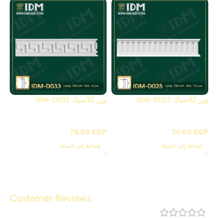
وزر كلاسيك IDM-D025
وزر كلاسيك IDM-D033
D - بانوهات مزخرفة
D - بانوهات مزخرفة
78.00
EGP
74.00
EGP
إضافة إلى السلة
إضافة إلى السلة
Customer Reviews