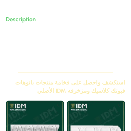
Description
وزر كلاسيك بانوهات كلاسيك مودرن و نيو كلاسيك من البولى
يوريثان – PU ( فوم مضغوط فيوتك ذو كثافة و جودة عالية و
تفاصيل ثرى دى ) من انتاج IDM ،، يصلح للفصل بين البانوهات و
لعمل ديكورات و على الجبس بورد .. واخرى
استكشف واحصل على فخامة منتجات بانوهات
فيوتك كلاسيك ومزخرفه IDM الأصلي