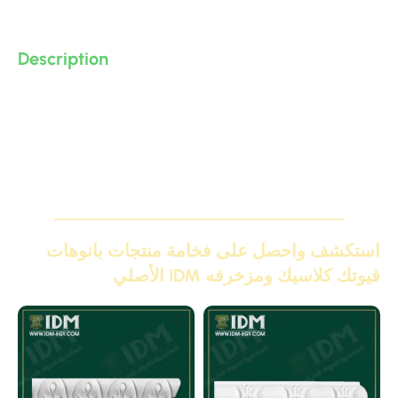
Description
وزر كلاسيك بانوهات كلاسيك مودرن و نيو كلاسيك من البولى
يوريثان – PU ( فوم مضغوط فيوتك ذو كثافة و جودة عالية و
تفاصيل ثرى دى ) من انتاج IDM ،، يصلح للفصل بين البانوهات و
لعمل ديكورات و على الجبس بورد .. واخرى
استكشف واحصل على فخامة منتجات بانوهات
فيوتك كلاسيك ومزخرفه IDM الأصلي