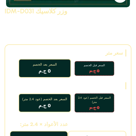
وزر كلاسيك IDM-D031
وزر كلاسيك بانوهات كلاسيك مودرن و نيو كلاسيك من البولى
يوريثان – PU ( فوم مضغوط فيوتك ذو كثافة و جودة عالية و
تفاصيل ثرى دى ) من انتاج IDM ،، يصلح للفصل بين البانوهات و
لعمل ديكورات و على الجبس بورد .. واخرى
سعر متر
السعر بعد الخصم
السعر قبل الخصم
0 ج.م
0 ج.م
سعر عود
السعر قبل الخصم (عود 2.4
السعر بعد الخصم (عود 2.4 متر)
متر)
0 ج.م
0 ج.م
عدد الأمتار:
عدد الأعواد × 2.4 متر: