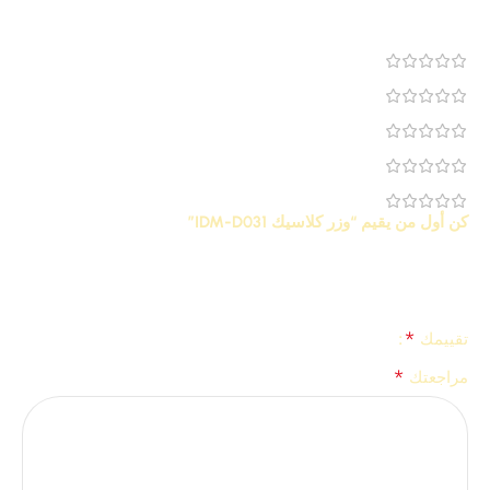
مراجعة 0
0
0
0
0
0
كن أول من يقيم “وزر كلاسيك IDM-D031”
لن يتم نشر عنوان بريدك الإلكتروني.
الحقول الإلزامية مشار إليها
*
بـ
*
تقييمك
*
مراجعتك