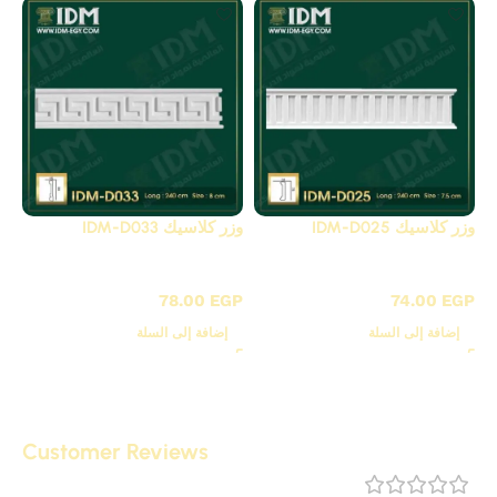
وزر كلاسيك IDM-D025
وزر كلاسيك IDM-D033
D - بانوهات مزخرفة
D - بانوهات مزخرفة
78.00
EGP
74.00
EGP
إضافة إلى السلة
إضافة إلى السلة
Customer Reviews