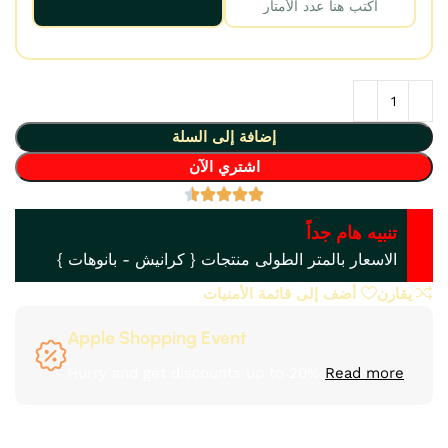
إضافة إلى السلة
اشتري الآن
تنبيه هام جداً
الاسعار بالمتر الطولى منتجات { كرانيش - بانوهات }
يقارن
أضف إلى قائمة الأمنيات
Apple Shopping Event
Hurry and get discounts up to 20%
Read more