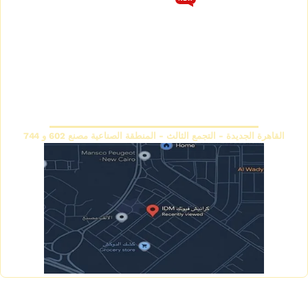
كتالوج كرانيش فيوتك سبوت
سياسة الخصوصية
كتالوج كرانيش فيوتك ساده
اتصل بنا
كتالوج كرانيش فيوتك مزخرفة
سياسة الاسترجاع والاستبدال
كتالوج بانوهات فيوتك
المقر الرئيسي
القاهرة الجديدة - التجمع الثالث - المنطقة الصناعية مصنع 602 و 744
Copyright © 2026 IDM Factory - Created by Mahmoud
Saeed