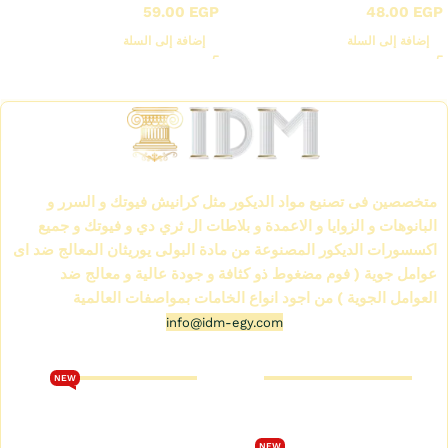
59.00
EGP
48.00
EGP
إضافة إلى السلة
إضافة إلى السلة
Read More
الشركة العالمية لمواد الديكور IDM
متخصصين فى تصنيع مواد الديكور مثل كرانيش فيوتك و السرر و
البانوهات و الزوايا و الاعمدة و بلاطات ال ثري دي و فيوتك و جميع
اكسسورات الديكور المصنوعة من مادة البولى يوريثان المعالج ضد اى
عوامل جوية ( فوم مضغوط ذو كثافة و جودة عالية و معالج ضد
العوامل الجوية ) من اجود انواع الخامات بمواصفات العالمية
info@idm-egy.com
متجر كرانيش فيوتك
كتالوج فيوتك 2026
NEW
من نحن
تحميل كتالوج فيوتك 2026
متجر كرانيش فيوتك
الشروط والأحكام
NEW