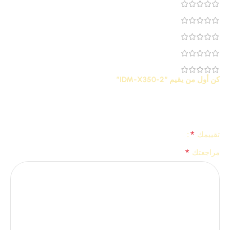
0
0
0
0
0
كن أول من يقيم “IDM-X350-2”
لن يتم نشر عنوان بريدك الإلكتروني.
الحقول الإلزامية مشار إليها
*
بـ
*
تقييمك
*
مراجعتك