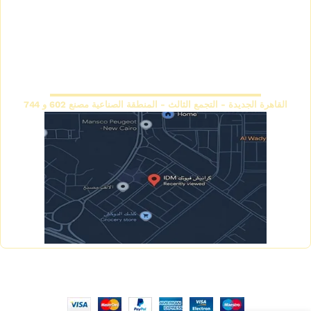
كتالوج كرانيش فيوتك ساده
اتصل بنا
كتالوج كرانيش فيوتك مزخرفة
سياسة الاسترجاع والاستبدال
كتالوج بانوهات فيوتك
المقر الرئيسي
القاهرة الجديدة - التجمع الثالث - المنطقة الصناعية مصنع 602 و 744
Copyright © 2026 IDM Factory - Created by Mahmoud
Saeed