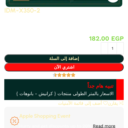
IDM-X350-2
موتيفا من البولى يوريثان – PU ( فوم مضغوط فيوتك ذو كثافة و
جودة عالية و تفاصيل ثرى دى ) من انتاج IDM تصلح لعمل ديكورات
و على الجبس بورد .. واخرى
182.00
EGP
إضافة إلى السلة
اشتري الآن
تنبيه هام جداً
الاسعار بالمتر الطولى منتجات { كرانيش - بانوهات }
يقارن
أضف إلى قائمة الأمنيات
Apple Shopping Event
Hurry and get discounts up to 20%
Read more