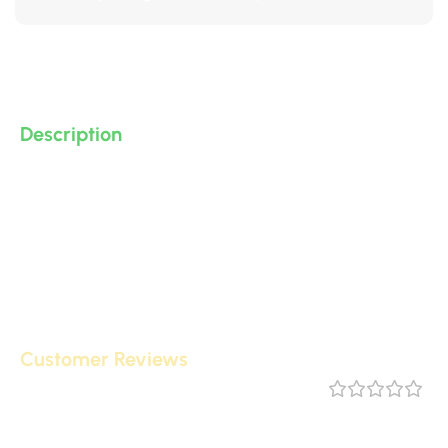
Description
موتيفا من البولى يوريثان – PU ( فوم مضغوط فيوتك ذو كثافة
و جودة عالية و تفاصيل ثرى دى ) من انتاج IDM تصلح لعمل
ديكورات و على الجبس بورد .. واخرى
Customer Reviews
مراجعة 0