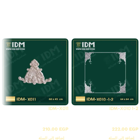
لا توجد مراجعات بعد.
Related Products
IDM-X011
IDM-X010 1-2
X - زوايا بانوهات فيوتك
X - زوايا بانوهات فيوتك
210.00
EGP
222.00
EGP
إضافة إلى السلة
إضافة إلى السلة