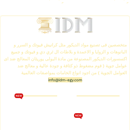
Read More
الشركة العالمية لمواد الديكور IDM
متخصصين فى تصنيع مواد الديكور مثل كرانيش فيوتك و السرر و
البانوهات و الزوايا و الاعمدة و بلاطات ال ثري دي و فيوتك و جميع
اكسسورات الديكور المصنوعة من مادة البولى يوريثان المعالج ضد اى
عوامل جوية ( فوم مضغوط ذو كثافة و جودة عالية و معالج ضد
العوامل الجوية ) من اجود انواع الخامات بمواصفات العالمية
info@idm-egy.com
متجر كرانيش فيوتك
كتالوج فيوتك 2026
NEW
من نحن
تحميل كتالوج فيوتك 2026
متجر كرانيش فيوتك
الشروط والأحكام
NEW
كتالوج كرانيش فيوتك سبوت
سياسة الخصوصية